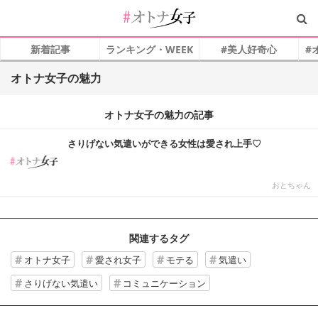
新着記事
ランキング・WEEK
#美人好奇心
#
オトナ女子の魅力
オトナ女子の魅力の記事
さりげない気遣いができる女性は愛され上手♡
おとちゃん
関連するタグ
オトナ女子
愛され女子
モテる
気遣い
さりげない気遣い
コミュニケーション