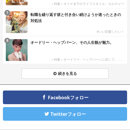
＜特集＞オトナ女子のライフスタイル・カルチャー
7
転職を繰り返す彼と付き合い続けようか迷ったときの
対処法
#いい恋愛したい！
8
オードリー・ヘップバーン、その人生観が魅力。
＜特集＞オードリー・ヘップバーンに恋して。。。
続きを見る
Facebookフォロー
Twitterフォロー