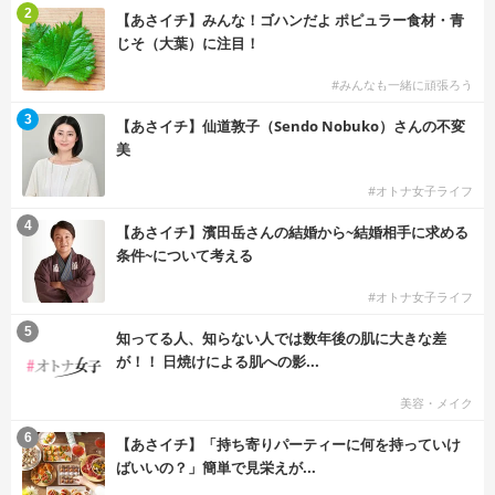
2
【あさイチ】みんな！ゴハンだよ ポピュラー食材・青
じそ（大葉）に注目！
#みんなも一緒に頑張ろう
3
【あさイチ】仙道敦子（Sendo Nobuko）さんの不変
美
#オトナ女子ライフ
4
【あさイチ】濱田岳さんの結婚から~結婚相手に求める
条件~について考える
#オトナ女子ライフ
5
知ってる人、知らない人では数年後の肌に大きな差
が！！ 日焼けによる肌への影...
美容・メイク
6
【あさイチ】「持ち寄りパーティーに何を持っていけ
ばいいの？」簡単で見栄えが...