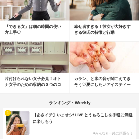
『できる女』は朝の時間の使い
幸せ者すぎる！彼女が大好きす
方上手♡
ぎる彼氏の特徴と行動
片付けられない女子必見！オト
カラン、と氷の音が聞こえてき
ナ女子のための収納の３つのコ
そう♡夏にしたいアイスティー
ツ
ネイル
ランキング・Weekly
1
【あさイチ】いまオシ! LIVE とうもろこしを手軽に気軽
に楽しもう
#みんなも一緒に頑張ろう