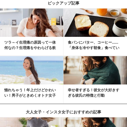
ピックアップ記事
ツラ～イ生理痛の原因って一体
食パンにバター、コーヒー……
何なの？生理痛をやわらげる飲
「身体を冷やす朝食」食べてい
み物・食べ物とは？
ませんか？
惚れちゃう！年上だけどかわい
幸せ者すぎる！彼女が大好きす
い！男子がときめくオトナ女子
ぎる彼氏の特徴と行動
とは？
大人女子・インスタ女子におすすめの記事