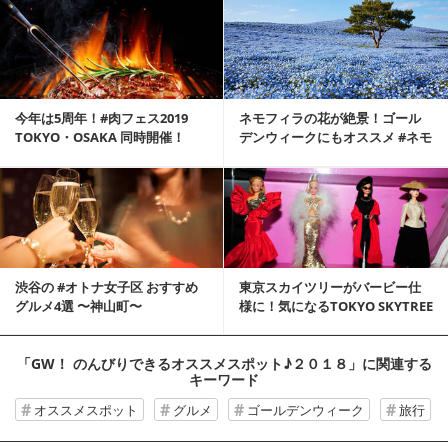
今年は5周年！#肉フェス2019
ネモフィラの花が絶景！ゴール
TOKYO・OSAKA 同時開催！
デンウィークにもオススメ #ネモ
フィラの丘
渋谷の #オトナ女子区 おすすめ
東京スカイツリーがバービー仕
グルメ4選 〜神山町〜
様に！気になるTOKYO SKYTREE
RU...
「GW！ のんびりできるオススメスポット♪２０１８」
に関連する
キーワード
オススメスポット
グルメ
ゴールデンウィーク
旅行