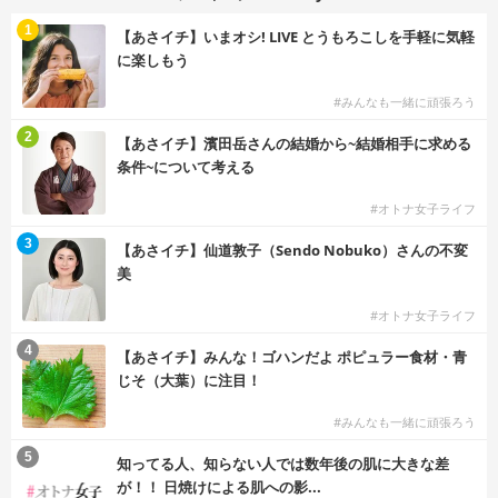
1
【あさイチ】いまオシ! LIVE とうもろこしを手軽に気軽
に楽しもう
#みんなも一緒に頑張ろう
2
【あさイチ】濱田岳さんの結婚から~結婚相手に求める
条件~について考える
#オトナ女子ライフ
3
【あさイチ】仙道敦子（Sendo Nobuko）さんの不変
美
#オトナ女子ライフ
4
【あさイチ】みんな！ゴハンだよ ポピュラー食材・青
じそ（大葉）に注目！
#みんなも一緒に頑張ろう
5
知ってる人、知らない人では数年後の肌に大きな差
が！！ 日焼けによる肌への影...