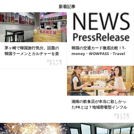
新着記事
茅ヶ崎で韓国旅行気分。話題の
韓国の交通カード徹底比較！T-
韓国ラーメンとカルチャーを楽
money・WOWPASS・Travel
しむKOREAN ...
W...
#オトナ女
子ライフ
湘南の飲食店が本当に欲しかっ
たPRとは？地域密着型インフル
エンサーサービス...
#オトナ女
子ライフ