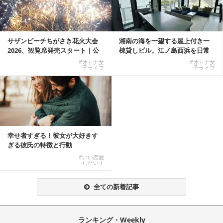
サザンビーチちがさき花火大会
湘南の海を一望する屋上付き一
2026、観覧席発売スタート｜公
棟貸しビル。江ノ島西浜を日常
式有料席と屋外...
にできる特別な物件
#オトナ女
#オトナ女
子ライフ
子ライフ
幸せ者すぎる！彼女が大好きす
ぎる彼氏の特徴と行動
#いい恋愛
したい！
全ての新着記事
ランキング・Weekly