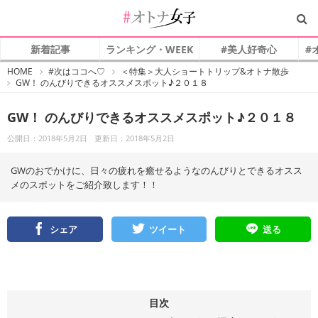
新着記事
ランキング・WEEK
#美人好奇心
#
#
HOME
#次はココへ♡
＜特集＞大人ショートトリップ&オトナ散歩
オ
GW！ のんびりできるオススメスポット♪２０１８
ト
ナ
女
子
GW！ のんびりできるオススメスポット♪２０１８
公開日：2018年5月2日
更新日：2018年5月2日
GWのおでかけに、日々の疲れを癒せるようなのんびりとできるオスス
メのスポットをご紹介致します！！
シェア
ツイート
送る
目次