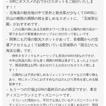
GWにオススメのおでかけスポットをご紹介いたしま
す！！
北海道の観光地の中で意外と観光客が少なくてGW頃に
沢山の種類の満開の桜を楽しめるスポットに、『五稜郭公
園』がおすすめです。
この公園の側にある五稜郭タワーに登ると公園内の桜の花が一
望できるので家族連れやカップルにぜひ行って欲しいです。
関東にも穴場の観光スポットがあって、首都圏からの交
通アクセスもよくて結構空いている茨城県の『国立ひたち
海浜公園』です。
例年ネモフィラもチューリップも見頃がGWの頃なのですが、
今年は気温の高い日も多く満開の時期は過ぎてしまったようなの
で、開花状態はお問い合わせのうえお出かけをオススメ致しま
す！！
公園内には子供が楽しめるジェットコースターなどの乗り物も
あり、特にカップルにおすすめなのはのんびり景色を楽しめる観
覧車です。
もう一つの穴場はGWの最終日のみの限定ですが、東京
ディズニーランドとディズニーシーです。
そういった理由から、平日でも混んでいるディズニーランドや
ディズニーシーがかなり空いていてゆっくり楽しめるので、普段