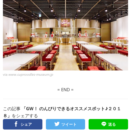
via
www.cupnoodles-museum.jp
= END =
この記事
「GW！ のんびりできるオススメスポット♪２０１
８」
をシェアする
シェア
ツイート
送る