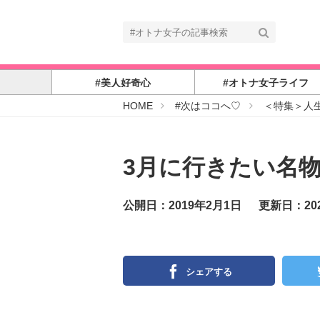
#美人好奇心
#オトナ女子ライフ
#
HOME
#次はココへ♡
＜特集＞人
オ
ト
ナ
女
子
3月に行きたい名物
公開日：2019年2月1日
更新日：20
シェアする