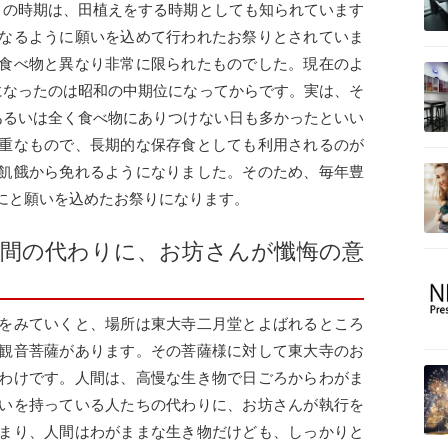
この時期は、田植えをする時期としても知られています
なるように願いを込めて行われたお祭りとされていま
食べ物と異なり非常に限られたものでした。現在のよ
になったのは昭和の中期位になってからです。実は、そ
あるいは全く食べ物にありつけない日も多かったといい
重なもので、長期的な保存食としても利用されるのが
飢餓から免れるようになりました。そのため、毎年豊
にと願いを込めたお祭りになります。
間の代わりに、お坊さんが懺悔の意
をみていくと、場所は東大寺二月堂とよばれるところ
観音菩薩があります。その菩薩様に対して東大寺のお
わけです。人間は、高慢な生き物で日ごろからわがま
いを持っている人たちの代わりに、お坊さんが執行を
まり、人間はわがままな生き物だけども、しっかりと