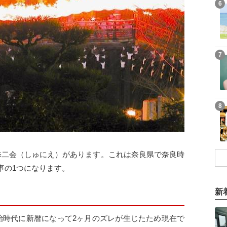
6
7
8
修二会（しゅにえ）があります。これは奈良県で奈良時
事の1つになります。
新
治時代に新暦になって2ヶ月のズレが生じたため現在で