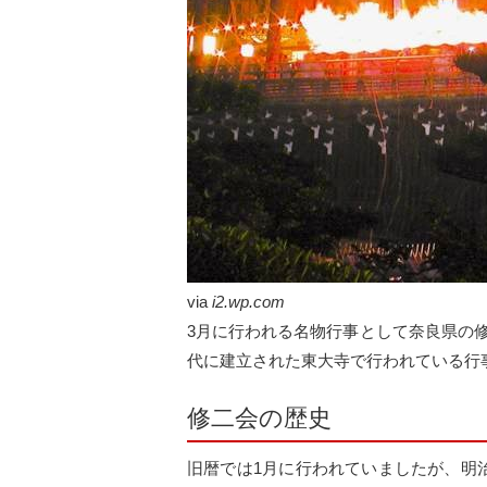
via
i2.wp.com
3月に行われる名物行事として奈良県の
代に建立された東大寺で行われている行
修二会の歴史
旧暦では1月に行われていましたが、明