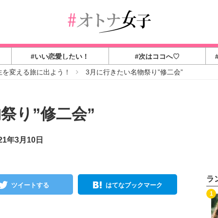
#いい恋愛したい！
#次はココへ♡
生を変える旅に出よう！
3月に行きたい名物祭り”修二会”
祭り”修二会”
21年3月10日
ラ
ツイートする
はてなブックマーク
1