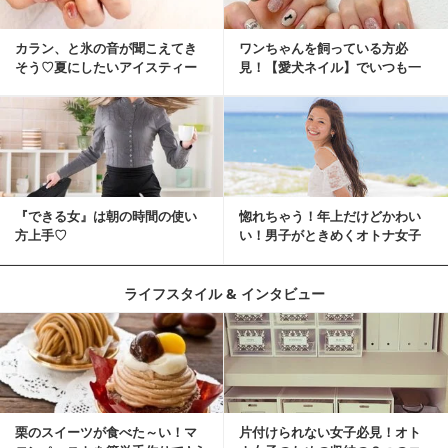
カラン、と氷の音が聞こえてき
ワンちゃんを飼っている方必
そう♡夏にしたいアイスティー
見！【愛犬ネイル】でいつも一
ネイル
緒に♡
『できる女』は朝の時間の使い
惚れちゃう！年上だけどかわい
方上手♡
い！男子がときめくオトナ女子
とは？
ライフスタイル & インタビュー
栗のスイーツが食べた～い！マ
片付けられない女子必見！オト