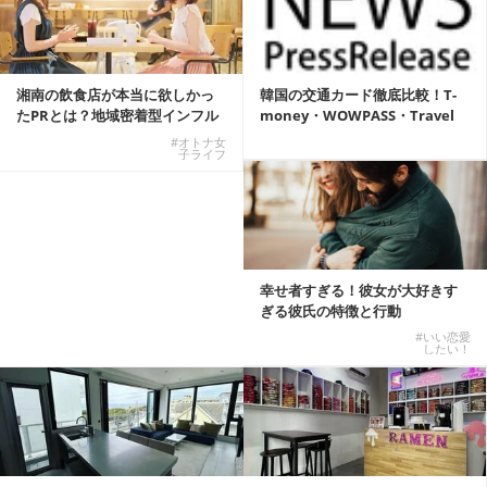
湘南の飲食店が本当に欲しかっ
韓国の交通カード徹底比較！T-
たPRとは？地域密着型インフル
money・WOWPASS・Travel
エンサーサービス...
W...
#オトナ女
子ライフ
幸せ者すぎる！彼女が大好きす
ぎる彼氏の特徴と行動
#いい恋愛
したい！