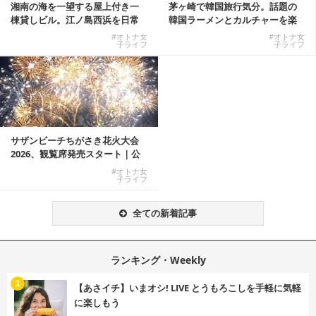
湘南の海を一望する屋上付き一
茅ヶ崎で韓国旅行気分。話題の
棟貸しビル。江ノ島西浜を日常
韓国ラーメンとカルチャーを楽
にできる特別な物件
しむKOREAN ...
#オトナ女
#オトナ女
子ライフ
子ライフ
サザンビーチちがさき花火大会
2026、観覧席発売スタート｜公
式有料席と屋外...
#オトナ女
子ライフ
全ての新着記事
ランキング・Weekly
1
【あさイチ】いまオシ! LIVE とうもろこしを手軽に気軽
に楽しもう