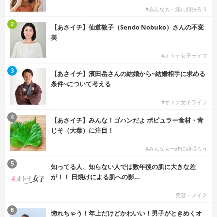
#みんなも一緒に頑張ろう
2
【あさイチ】仙道敦子（Sendo Nobuko）さんの不変
美
#オトナ女子ライフ
3
【あさイチ】濱田岳さんの結婚から~結婚相手に求める
条件~について考える
#オトナ女子ライフ
4
【あさイチ】みんな！ゴハンだよ ポピュラー食材・青
じそ（大葉）に注目！
#みんなも一緒に頑張ろう
5
知ってる人、知らない人では数年後の肌に大きな差
が！！ 日焼けによる肌への影...
美容・メイク
6
惚れちゃう！年上だけどかわいい！男子がときめくオ