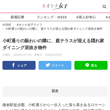
新着記事
ランキング・WEEK
#美人好奇心
#
#
HOME
#オトナ女子ライフ
オ
小町通りの賑わいの隣に、庭テラスが迎える隠れ家ダイニング居抜き物件
ト
ナ
女
子
小町通りの賑わいの隣に、庭テラスが迎える隠れ家
ダイニング居抜き物件
公開日：2026年5月15日
更新日：2026年6月6日
シェア
ツイート
送る
目次
鎌倉駅徒歩圏、小町通りから一歩入った落ち着きあるロケーシ