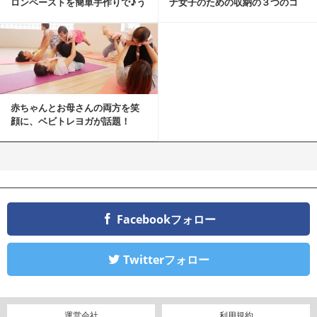
ロンペーストを簡単手作りで♪う
ナ女子のための収納の３つのコ
ちカフェバンザイ！
ツ
赤ちゃんとお母さんの両方を笑
顔に、ベビトレヨガが話題！
Facebookフォロー
Twitterフォロー
運営会社
利用規約