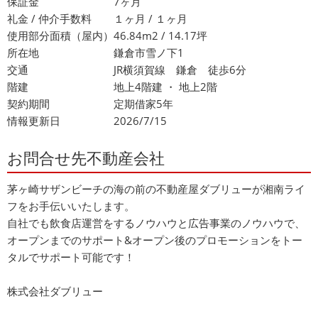
保証金
7ヶ月
礼金 / 仲介手数料
１ヶ月 / １ヶ月
使用部分面積（屋内）
46.84m2 / 14.17坪
所在地
鎌倉市雪ノ下1
交通
JR横須賀線 鎌倉 徒歩6分
階建
地上4階建 ・ 地上2階
契約期間
定期借家5年
情報更新日
2026/7/15
お問合せ先不動産会社
茅ヶ崎サザンビーチの海の前の不動産屋ダブリューが湘南ライ
フをお手伝いいたします。
自社でも飲食店運営をするノウハウと広告事業のノウハウで、
オープンまでのサポート&オープン後のプロモーションをトー
タルでサポート可能です！
株式会社ダブリュー