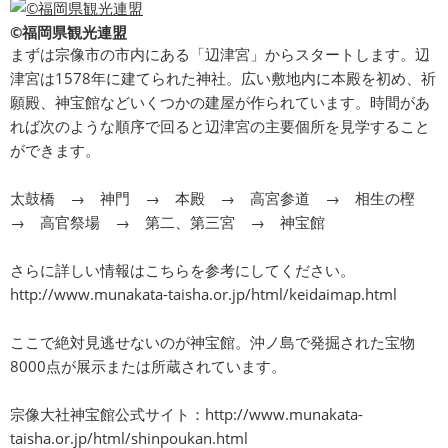
©福岡県観光連盟
まずは宗像市の市内にある「辺津宮」からスタートします。辺
津宮は1578年に建てられた神社。広い敷地内に本殿を初め、祈
願殿、神宝館などいくつかの建屋が作られています。時間があ
れば次のような順序で回ると辺津宮の主要個所を見学すること
ができます。
太鼓橋 → 神門 → 本殿 → 高宮参道 → 相生の樫
→ 高官祭場 → 第二、第三宮 → 神宝館
さらに詳しい情報はこちらを参考にしてください。
http://www.munakata-taisha.or.jp/html/keidaimap.html
ここで絶対見逃せないのが神宝館。沖ノ島で発掘された宝物
8000点が展示または所蔵されています。
宗像大社神宝館公式サイト：
http://www.munakata-
taisha.or.jp/html/shinpoukan.html