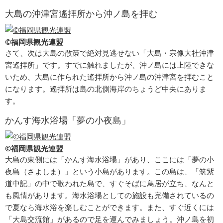
大島の沖津宮遙拝所から沖ノ島を拝む
©福岡県観光連盟
さて、次は大島の散策で絶対見逃せない「大島・宗像大社沖津
宮遙拝所」です。すでに触れましたが、沖ノ島には上陸できな
いため、大島に作られた遙拝所から沖ノ島の沖津宮を拝むこと
になります。遙拝所は島の北側海岸のちょうど中央にありま
す。
かんす海水浴場「夢の小夜島」
©福岡県観光連盟
大島の東側には「かんす海水浴場」があり、ここには「夢の小
夜島（さよしま）」という小島があります。この島は、「筑紫
道中記」の中で歌われた島で、すぐそばに鳥居が立ち、なんと
も風情があります。海水浴場としての施設も完備されているの
で夏なら海水浴を楽しむことができます。また、すぐ近くには
「大島交流館」があるので足を運んでみましょう。沖ノ島を初