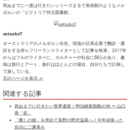
死ぬまでに一度は行きたいシリーズまるで美術館のようなメル
ボルンの「ビクトリア州立図書館」
setsukoT
オーストラリアのメルボルン在住。現地の日系企業で翻訳・通
訳をする傍らフリーランスライターとして記事を執筆。2017年
からはフルのライターに。カルチャーや社会に関心があり、趣
味は旅行とアート。旅行はほとんどの場合、自分たちで計画し
て旅している。
元のページを表示 ≫
関連する記事
死ぬまでに行きたい世界遺産｜明治維新胎動の地 〜 山口
県「萩」
「癒しの旅」を求めて長野の野沢温泉へ！今年頑張った
自分にご褒美を