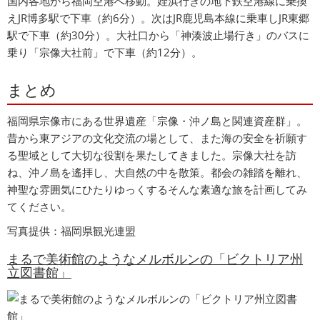
国内各地から福岡空港へ移動。姪浜行きの地下鉄空港線に乗換
えJR博多駅で下車（約6分）。次はJR鹿児島本線に乗車しJR東郷
駅で下車（約30分）。大社口から「神湊波止場行き」のバスに
乗り「宗像大社前」で下車（約12分）。
まとめ
福岡県宗像市にある世界遺産「宗像・沖ノ島と関連資産群」。
昔から東アジアの文化交流の場として、また海の安全を祈願す
る聖域として大切な役割を果たしてきました。宗像大社を訪
ね、沖ノ島を遙拝し、大自然の中を散策。都会の雑踏を離れ、
神聖な雰囲気にひたりゆっくするそんな素適な旅を計画してみ
てください。
写真提供：福岡県観光連盟
まるで美術館のようなメルボルンの「ビクトリア州
立図書館」