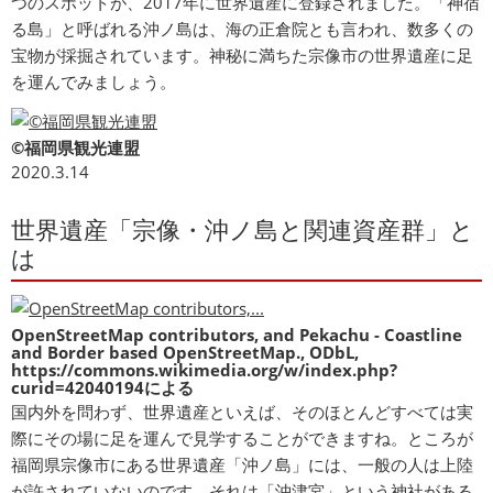
つのスポットが、2017年に世界遺産に登録されました。「神宿
る島」と呼ばれる沖ノ島は、海の正倉院とも言われ、数多くの
宝物が採掘されています。神秘に満ちた宗像市の世界遺産に足
を運んでみましょう。
©福岡県観光連盟
2020.3.14
世界遺産「宗像・沖ノ島と関連資産群」と
は
OpenStreetMap contributors, and Pekachu - Coastline
and Border based OpenStreetMap., ODbL,
https://commons.wikimedia.org/w/index.php?
curid=42040194による
国内外を問わず、世界遺産といえば、そのほとんどすべては実
際にその場に足を運んで見学することができますね。ところが
福岡県宗像市にある世界遺産「沖ノ島」には、一般の人は上陸
が許されていないのです。それは「沖津宮」という神社がある