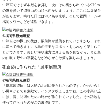
中津宮ではまず本殿を参拝し、次にその裏から出ている970m
の道を歩いて御嶽山の山頂へ向かいましょう。ここには展望台
があります。晴れた日には沖ノ島や壱岐、そして福岡ドームや
福岡タワーなどが遠望できます。
©福岡県観光連盟
中津宮と御嶽山の後は、散策路が整備されていますから、それ
に沿って歩きます。大島の主要なスポットをもれなく楽しむこ
とができます。美しい海や遠方に見える島を見ながら、また島
内に咲く野生の草花をながめながら散策を楽しみましょう。
砲台跡に作られた「風車展望所」
©福岡県観光連盟
「風車展望所」は大島の北部に作られたものです。かわいらし
い風車がとても素敵で、インスタ映えしますね。この小高い丘
には、昔、防衛のための砲台が作られていました。その跡地を
使って作られたのがこの展望所です。