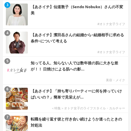
3
【あさイチ】仙道敦子（Sendo Nobuko）さんの不変
美
#オトナ女子ライフ
4
【あさイチ】濱田岳さんの結婚から~結婚相手に求める
条件~について考える
#オトナ女子ライフ
5
知ってる人、知らない人では数年後の肌に大きな差
が！！ 日焼けによる肌への影...
美容・メイク
6
【あさイチ】「持ち寄りパーティーに何を持っていけ
ばいいの？」簡単で見栄えが...
＜特集＞オトナ女子のライフスタイル・カルチャー
7
転職を繰り返す彼と付き合い続けようか迷ったときの
対処法