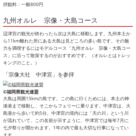
拝観料：一般800円
九州オルレ 宗像・大島コース
辺津宮の観光が終わったら次は大島に移動します。九州本土か
ら11km離れた所にある大島は見どころの多い島です。その魅
力を満喫するにはモデルコース「九州オルレ 宗像・大島コー
ス」に沿って散策するのがおすすめです。（オルレとはトレッ
キングのこと。）
「宗像大社 中津宮」を参拝
©福岡県観光連盟
大島は周囲15kmの島です。この島に行くためには、本土の神
湊港まで移動し、そこからフェリーに乗ります。中津宮は、大
島港から歩いて約5分。中津宮の境内には「天の川」という川
が流れていて、この名前が示すように、中津宮では毎年7月に
七夕祭りが開かれます。1年の内で最も大切な行事になってい
ます。