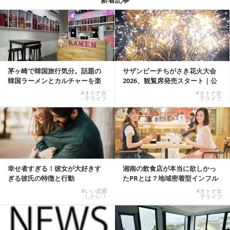
茅ヶ崎で韓国旅行気分。話題の
サザンビーチちがさき花火大会
韓国ラーメンとカルチャーを楽
2026、観覧席発売スタート｜公
しむKOREAN ...
式有料席と屋外...
#オトナ女
#オトナ女
子ライフ
子ライフ
幸せ者すぎる！彼女が大好きす
湘南の飲食店が本当に欲しかっ
ぎる彼氏の特徴と行動
たPRとは？地域密着型インフル
エンサーサービス...
#いい恋愛
#オトナ女
したい！
子ライフ