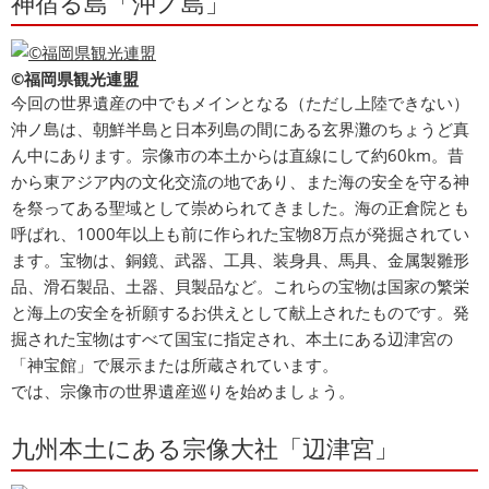
神宿る島「沖ノ島」
©福岡県観光連盟
今回の世界遺産の中でもメインとなる（ただし上陸できない）
沖ノ島は、朝鮮半島と日本列島の間にある玄界灘のちょうど真
ん中にあります。宗像市の本土からは直線にして約60km。昔
から東アジア内の文化交流の地であり、また海の安全を守る神
を祭ってある聖域として崇められてきました。海の正倉院とも
呼ばれ、1000年以上も前に作られた宝物8万点が発掘されてい
ます。宝物は、銅鏡、武器、工具、装身具、馬具、金属製雛形
品、滑石製品、土器、貝製品など。これらの宝物は国家の繁栄
と海上の安全を祈願するお供えとして献上されたものです。発
掘された宝物はすべて国宝に指定され、本土にある辺津宮の
「神宝館」で展示または所蔵されています。
では、宗像市の世界遺産巡りを始めましょう。
九州本土にある宗像大社「辺津宮」