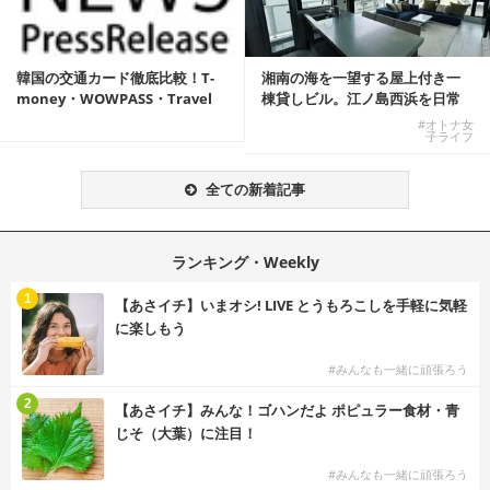
韓国の交通カード徹底比較！T-
湘南の海を一望する屋上付き一
money・WOWPASS・Travel
棟貸しビル。江ノ島西浜を日常
W...
にできる特別な物件
#オトナ女
子ライフ
全ての新着記事
ランキング・Weekly
1
【あさイチ】いまオシ! LIVE とうもろこしを手軽に気軽
に楽しもう
#みんなも一緒に頑張ろう
2
【あさイチ】みんな！ゴハンだよ ポピュラー食材・青
じそ（大葉）に注目！
#みんなも一緒に頑張ろう