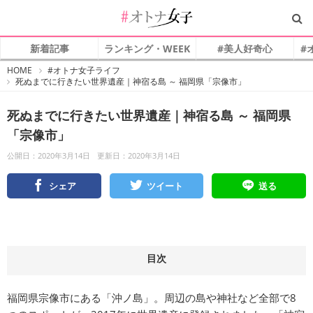
新着記事
ランキング・WEEK
#美人好奇心
#
#
HOME
#オトナ女子ライフ
オ
死ぬまでに行きたい世界遺産｜神宿る島 ～ 福岡県「宗像市」
ト
ナ
女
子
死ぬまでに行きたい世界遺産｜神宿る島 ～ 福岡県
「宗像市」
公開日：2020年3月14日
更新日：2020年3月14日
シェア
ツイート
送る
目次
福岡県宗像市にある「沖ノ島」。周辺の島や神社など全部で8