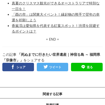
真夏のクリスマス観光ができるオーストラリアで特別な
一日を！
「酉の市」は関東大イベント！縁起物の熊手で翌年の幸
運を祈願しよう
香嵐渓は愛知県を代表する紅葉スポット！渋滞を回避す
るポイントは？
= END =
この記事
「死ぬまでに行きたい世界遺産｜神宿る島 ～ 福岡県
「宗像市」」
をシェアする
シェア
ツイート
送る
関連する記事
新着記事