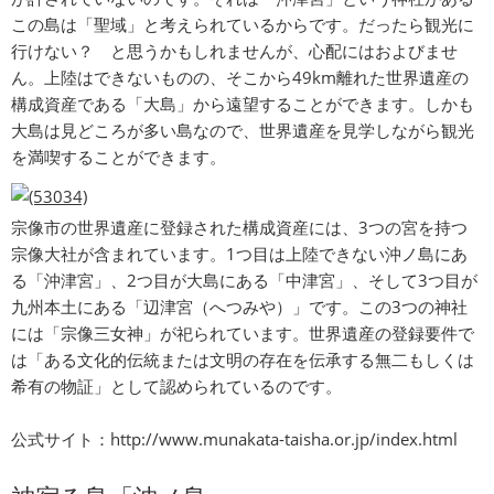
この島は「聖域」と考えられているからです。だったら観光に
行けない？ と思うかもしれませんが、心配にはおよびませ
ん。上陸はできないものの、そこから49km離れた世界遺産の
構成資産である「大島」から遠望することができます。しかも
大島は見どころが多い島なので、世界遺産を見学しながら観光
を満喫することができます。
宗像市の世界遺産に登録された構成資産には、3つの宮を持つ
宗像大社が含まれています。1つ目は上陸できない沖ノ島にあ
る「沖津宮」、2つ目が大島にある「中津宮」、そして3つ目が
九州本土にある「辺津宮（へつみや）」です。この3つの神社
には「宗像三女神」が祀られています。世界遺産の登録要件で
は「ある文化的伝統または文明の存在を伝承する無二もしくは
希有の物証」として認められているのです。
公式サイト：
http://www.munakata-taisha.or.jp/index.html