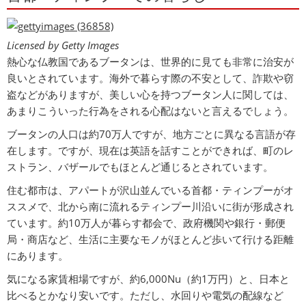
Licensed by Getty Images
熱心な仏教国であるブータンは、世界的に見ても非常に治安が
良いとされています。海外で暮らす際の不安として、詐欺や窃
盗などがありますが、美しい心を持つブータン人に関しては、
あまりこういった行為をされる心配はないと言えるでしょう。
ブータンの人口は約70万人ですが、地方ごとに異なる言語が存
在します。ですが、現在は英語を話すことができれば、町のレ
ストラン、バザールでもほとんど通じるとされています。
住む都市は、アパートが沢山並んでいる首都・ティンプーがオ
ススメで、北から南に流れるティンプー川沿いに街が形成され
ています。約10万人が暮らす都会で、政府機関や銀行・郵便
局・商店など、生活に主要なモノがほとんど歩いて行ける距離
にあります。
気になる家賃相場ですが、約6,000Nu（約1万円）と、日本と
比べるとかなり安いです。ただし、水回りや電気の配線など