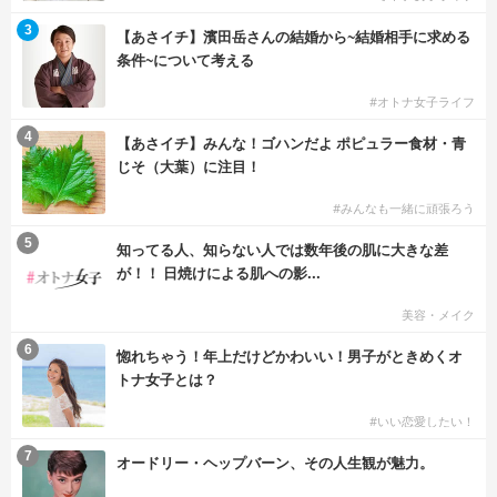
3
【あさイチ】濱田岳さんの結婚から~結婚相手に求める
条件~について考える
#オトナ女子ライフ
4
【あさイチ】みんな！ゴハンだよ ポピュラー食材・青
じそ（大葉）に注目！
#みんなも一緒に頑張ろう
5
知ってる人、知らない人では数年後の肌に大きな差
が！！ 日焼けによる肌への影...
美容・メイク
6
惚れちゃう！年上だけどかわいい！男子がときめくオ
トナ女子とは？
#いい恋愛したい！
7
オードリー・ヘップバーン、その人生観が魅力。