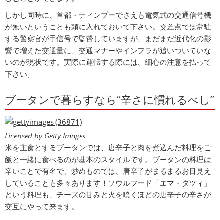
しかし同時に、首都・ティンプーでさえも電気式の交通信号機
が無いということも頭に入れておいて下さい。交差点では常駐
する警察官が手信号で監督していますが、まだまだ近代化の影
響で増えた交通量に、交通マナーやインフラが追いついていな
いのが現状です。実際に運転する際には、細心の注意を払って
下さい。
ブータンで暮らすなら“辛さに慣れるべし”
Licensed by Getty Images
米を主食とするブータンでは、唐辛子と肉を煮込んだ料理をご
飯と一緒に食べるのが基本のスタイルです。ブータンの料理は
辛いことで有名で、炒めものでは、唐辛子がまるまるお目見え
していることも多々あります！ソウルフード「エマ・ダツィ」
という料理も、チーズの甘みと火を噴くほどの唐辛子の辛さが
交互にやって来ます。