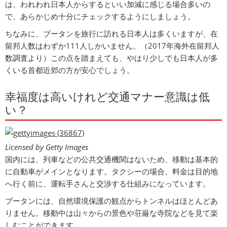
は、われわれ日本人からするといい加減に感じる場合多いの
で、あらかじめ十分にチェックするようにしましょう。
ちなみに、ブータンを旅行に訪れる日本人は多くいますが、在
留邦人数はわずか111人しかいません。（2017年海外在留邦人
数調査より）この点を踏まえても、やはり少しでも日本人が多
くいる首都近郊の方が安心でしょう。
幸福度は高いけれど交通マナー意識は低
い？
Licensed by Getty Images
国内には、列車などの公共交通機関はないため、移動は基本的
に自動車がメインとなります。タクシーの場合、料金は目的地
へ行く前に、運転手さんと交渉する仕組みになっています。
ブータンには、自然環境保護の観点からトンネルはほとんどあ
りません。移動中は山々からの景色や荘厳な寺院などを見て楽
しむことができます。