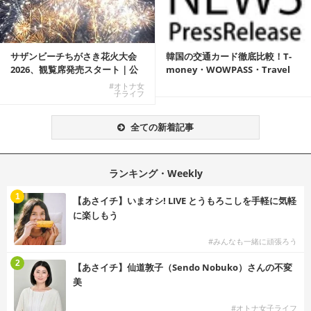
サザンビーチちがさき花火大会
韓国の交通カード徹底比較！T-
2026、観覧席発売スタート｜公
money・WOWPASS・Travel
式有料席と屋外...
W...
#オトナ女
子ライフ
全ての新着記事
ランキング・Weekly
1
【あさイチ】いまオシ! LIVE とうもろこしを手軽に気軽
に楽しもう
#みんなも一緒に頑張ろう
2
【あさイチ】仙道敦子（Sendo Nobuko）さんの不変
美
#オトナ女子ライフ