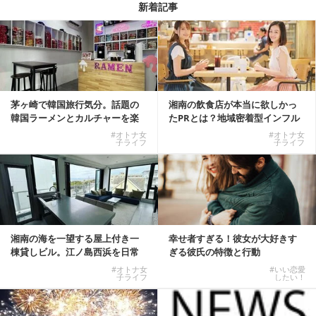
新着記事
茅ヶ崎で韓国旅行気分。話題の
湘南の飲食店が本当に欲しかっ
韓国ラーメンとカルチャーを楽
たPRとは？地域密着型インフル
しむKOREAN ...
エンサーサービス...
#オトナ女
#オトナ女
子ライフ
子ライフ
湘南の海を一望する屋上付き一
幸せ者すぎる！彼女が大好きす
棟貸しビル。江ノ島西浜を日常
ぎる彼氏の特徴と行動
にできる特別な物件
#オトナ女
#いい恋愛
子ライフ
したい！