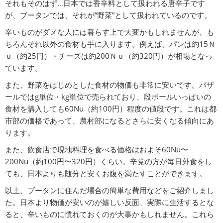
それもそのはず…日本では香辛料として扱われる唐辛子です
が、ブータンでは、それが“野菜”として扱われているのです。
辛いものがダメな人には暮らす上で大変かもしれませんが、も
ちろんそれ以外の食材も手に入ります。例えば、パンは約15Ｎ
ｕ（約25円）・チーズは約200Ｎｕ（約320円）が相場となっ
ています。
また、野菜をはじめとした食材の物価も非常に安いです。バザ
ールではg単位・kg単位で売られており、段ボールいっぱいの
食材を購入しても60Nu（約100円）程度の値段です。これは都
市部の価格であって、農村部になるとさらに安くなる傾向にあ
ります。
また、飲食店で現地料理を食べる価格はおよそ60Nu〜
200Nu（約100円〜320円）くらい。辛党の方が毎日外食をし
ても、日本よりも随分と安くお腹を満たすことができます。
以上、ブータンに住んだ場合の簡単な費用などをご紹介しまし
た。日本より物価が安いのが嬉しい反面、実際に生活するとな
ると、辛いものに慣れておくのが大事かもしれません。これら