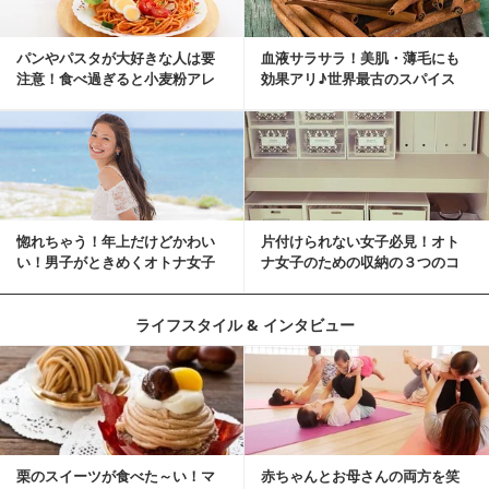
パンやパスタが大好きな人は要
血液サラサラ！美肌・薄毛にも
注意！食べ過ぎると小麦粉アレ
効果アリ♪世界最古のスパイス
ルギーになるかも？
「シナモン」で若返り！
惚れちゃう！年上だけどかわい
片付けられない女子必見！オト
い！男子がときめくオトナ女子
ナ女子のための収納の３つのコ
とは？
ツ
ライフスタイル & インタビュー
栗のスイーツが食べた～い！マ
赤ちゃんとお母さんの両方を笑