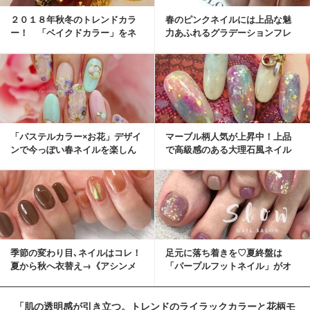
２０１８年秋冬のトレンドカラ
春のピンクネイルには上品な魅
ー！ 「ベイクドカラー」をネ
力あふれるグラデーションフレ
イルに取り入れて♪
ンチネイルがおすすめ
「パステルカラー×お花」デザイ
マーブル柄人気が上昇中！上品
ンで今っぽい春ネイルを楽しん
で高級感のある大理石風ネイル
じゃいましょう
で春のオトナ女子計画♪
季節の変わり目､ネイルはコレ！
足元に落ち着きを♡夏終盤は
夏から秋へ衣替え→《アシンメ
「パープルフットネイル」がオ
トリーネイル》
シャレ
「肌の透明感が引き立つ。トレンドのライラックカラーと花柄モ