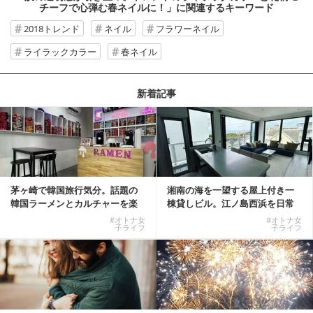
チーフで心弾む春ネイルに！」
に関連するキーワード
2018トレンド
ネイル
フラワーネイル
ライラックカラー
春ネイル
新着記事
茅ヶ崎で韓国旅行気分。話題の
湘南の海を一望する屋上付き一
韓国ラーメンとカルチャーを楽
棟貸しビル。江ノ島西浜を日常
しむKOREAN ...
にできる特別な物件
#オトナ女
#オトナ女
子ライフ
子ライフ