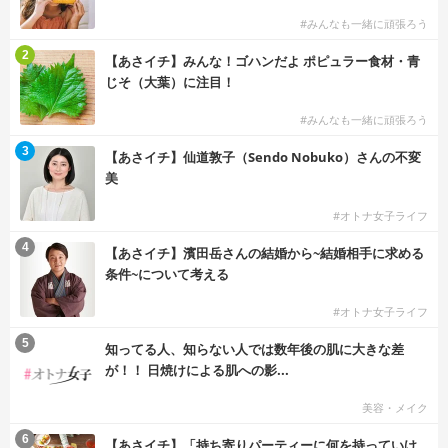
#みんなも一緒に頑張ろう
2
【あさイチ】みんな！ゴハンだよ ポピュラー食材・青
じそ（大葉）に注目！
#みんなも一緒に頑張ろう
3
【あさイチ】仙道敦子（Sendo Nobuko）さんの不変
美
#オトナ女子ライフ
4
【あさイチ】濱田岳さんの結婚から~結婚相手に求める
条件~について考える
#オトナ女子ライフ
5
知ってる人、知らない人では数年後の肌に大きな差
が！！ 日焼けによる肌への影...
美容・メイク
6
【あさイチ】「持ち寄りパーティーに何を持っていけ