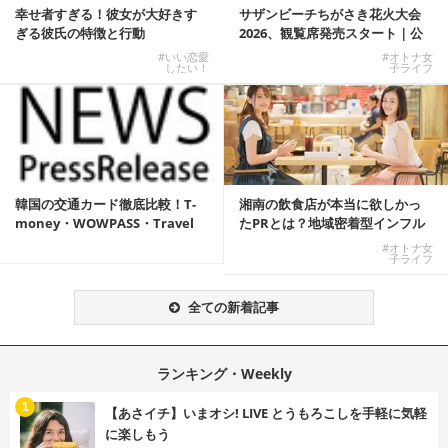
幸せ者すぎる！彼女が大好きす
サザンビーチちがさき花火大会
ぎる彼氏の特徴と行動
2026、観覧席発売スタート｜公
式有料席と屋外...
#いい恋愛
#オトナ女
したい！
子ライフ
韓国の交通カード徹底比較！T-
湘南の飲食店が本当に欲しかっ
money・WOWPASS・Travel
たPRとは？地域密着型インフル
W...
エンサーサービス...
#オトナ女
子ライフ
全ての新着記事
ランキング・Weekly
1
【あさイチ】いまオシ! LIVE とうもろこしを手軽に気軽
に楽しもう