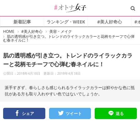
新着記事
ランキング・WEEK
#美人好奇心
#
#
HOME
#美人好奇心
美容・メイク
オ
肌の透明感が引き立つ。トレンドのライラックカラーと花柄モチーフで心弾
ト
む春ネイルに！
ナ
女
子
肌の透明感が引き立つ。トレンドのライラックカラ
ーと花柄モチーフで心弾む春ネイルに！
公開日：2018年4月18日
更新日：2018年4月18日
派手すぎず、春らしさも感じられるライラックカラーは鮮やかな色に抵
抗がある方も取り入れやすい色ではないでしょうか。
シェア
ツイート
送る