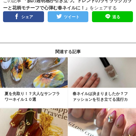
この記事
「肌の透明感が引き立つ。トレンドのライラックカラ
ーと花柄モチーフで心弾む春ネイルに！」
をシェアする
シェア
ツイート
送る
関連する記事
夏を先取り！？大人なサンフラ
春ネイルは決まりましたか？フ
ワーネイル１０選
ァッションを引き立てる流行カ
ラーをご紹介！