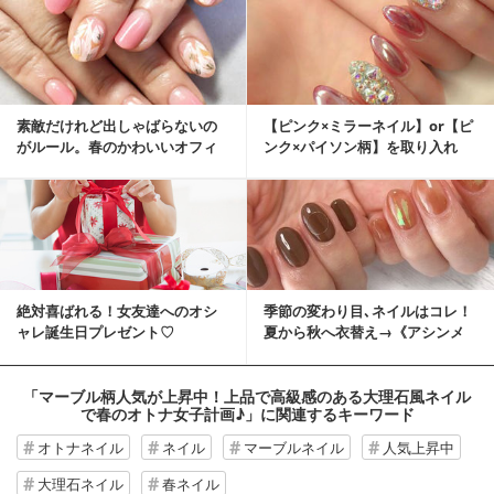
素敵だけれど出しゃばらないの
【ピンク×ミラーネイル】or【ピ
がルール。春のかわいいオフィ
ンク×パイソン柄】を取り入れ
スネイルってどんなもの？
て、旬な指先を...
絶対喜ばれる！女友達へのオシ
季節の変わり目､ネイルはコレ！
ャレ誕生日プレゼント♡
夏から秋へ衣替え→《アシンメ
トリーネイル》
「マーブル柄人気が上昇中！上品で高級感のある大理石風ネイル
で春のオトナ女子計画♪」
に関連するキーワード
オトナネイル
ネイル
マーブルネイル
人気上昇中
大理石ネイル
春ネイル