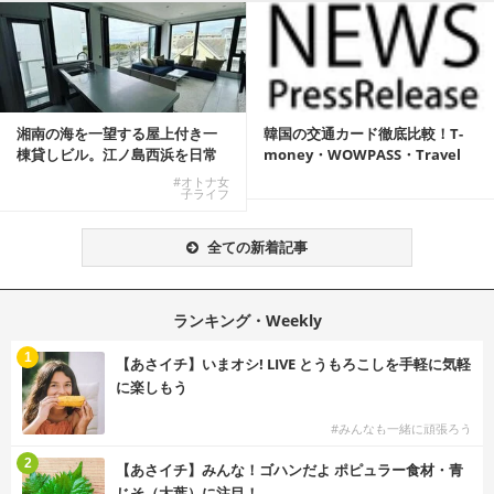
湘南の海を一望する屋上付き一
韓国の交通カード徹底比較！T-
棟貸しビル。江ノ島西浜を日常
money・WOWPASS・Travel
にできる特別な物件
W...
#オトナ女
子ライフ
全ての新着記事
ランキング・Weekly
1
【あさイチ】いまオシ! LIVE とうもろこしを手軽に気軽
に楽しもう
#みんなも一緒に頑張ろう
2
【あさイチ】みんな！ゴハンだよ ポピュラー食材・青
じそ（大葉）に注目！