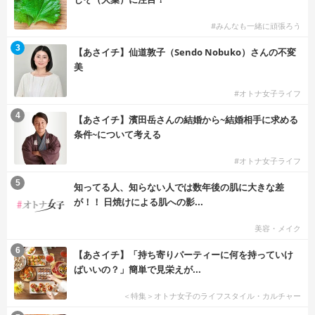
#みんなも一緒に頑張ろう
3
【あさイチ】仙道敦子（Sendo Nobuko）さんの不変
美
#オトナ女子ライフ
4
【あさイチ】濱田岳さんの結婚から~結婚相手に求める
条件~について考える
#オトナ女子ライフ
5
知ってる人、知らない人では数年後の肌に大きな差
が！！ 日焼けによる肌への影...
美容・メイク
6
【あさイチ】「持ち寄りパーティーに何を持っていけ
ばいいの？」簡単で見栄えが...
＜特集＞オトナ女子のライフスタイル・カルチャー