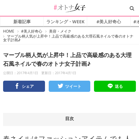
新着記事
ランキング・WEEK
#美人好奇心
#
#
HOME
#美人好奇心
美容・メイク
オ
マーブル柄人気が上昇中！上品で高級感のある大理石風ネイルで春のオトナ
ト
女子計画♪
ナ
女
子
マーブル柄人気が上昇中！上品で高級感のある大理
石風ネイルで春のオトナ女子計画♪
公開日：2017年4月1日
更新日：2017年4月1日
シェア
ツイート
送る
目次
春ネイルはファッションアイテムでも人