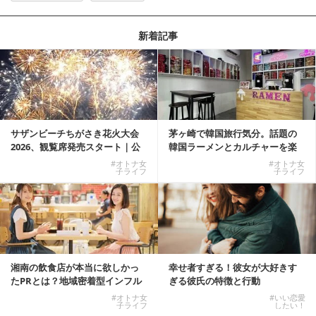
新着記事
サザンビーチちがさき花火大会
茅ヶ崎で韓国旅行気分。話題の
2026、観覧席発売スタート｜公
韓国ラーメンとカルチャーを楽
式有料席と屋外...
しむKOREAN ...
#オトナ女
#オトナ女
子ライフ
子ライフ
湘南の飲食店が本当に欲しかっ
幸せ者すぎる！彼女が大好きす
たPRとは？地域密着型インフル
ぎる彼氏の特徴と行動
エンサーサービス...
#オトナ女
#いい恋愛
子ライフ
したい！