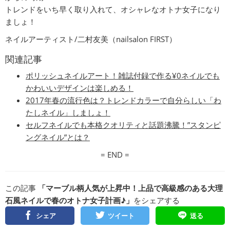
トレンドをいち早く取り入れて、オシャレなオトナ女子になり
ましょ！
ネイルアーティスト/二村友美（nailsalon FIRST）
関連記事
ポリッシュネイルアート！雑誌付録で作る¥0ネイルでも
かわいいデザインは楽しめる！
2017年春の流行色は？トレンドカラーで自分らしい「わ
たしネイル」しましょ！
セルフネイルでも本格クオリティと話題沸騰！”スタンピ
ングネイル”とは？
= END =
この記事
「マーブル柄人気が上昇中！上品で高級感のある大理
石風ネイルで春のオトナ女子計画♪」
をシェアする
シェア
ツイート
送る