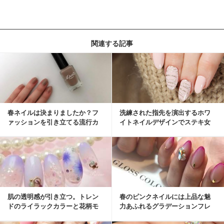
関連する記事
春ネイルは決まりましたか？フ
洗練された指先を演出するホワ
ァッションを引き立てる流行カ
イトネイルデザインでステキ女
ラーをご紹介！
性に。
肌の透明感が引き立つ。トレン
春のピンクネイルには上品な魅
ドのライラックカラーと花柄モ
力あふれるグラデーションフレ
チーフで心弾む春ネ...
ンチネイルがおすすめ