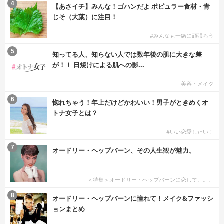
4
【あさイチ】みんな！ゴハンだよ ポピュラー食材・青
じそ（大葉）に注目！
#みんなも一緒に頑張ろう
5
知ってる人、知らない人では数年後の肌に大きな差
が！！ 日焼けによる肌への影...
美容・メイク
6
惚れちゃう！年上だけどかわいい！男子がときめくオ
トナ女子とは？
#いい恋愛したい！
7
オードリー・ヘップバーン、その人生観が魅力。
＜特集＞オードリー・ヘップバーンに恋して。。。
8
オードリー・ヘップバーンに憧れて！メイク&ファッシ
ョンまとめ