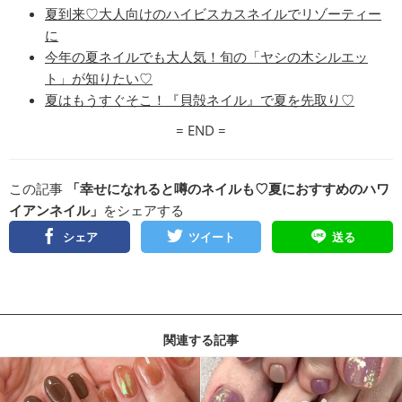
夏到来♡大人向けのハイビスカスネイルでリゾーティー
に
今年の夏ネイルでも大人気！旬の「ヤシの木シルエッ
ト」が知りたい♡
夏はもうすぐそこ！『貝殻ネイル』で夏を先取り♡
= END =
この記事
「幸せになれると噂のネイルも♡︎夏におすすめのハワ
イアンネイル」
をシェアする
シェア
ツイート
送る
関連する記事