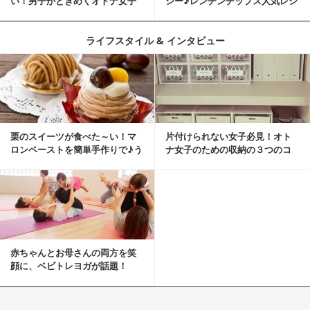
い！男子がときめくオトナ女子
シー♪レンチンチップス人気レシ
とは？
ピ
ライフスタイル & インタビュー
栗のスイーツが食べた～い！マ
片付けられない女子必見！オト
ロンペーストを簡単手作りで♪う
ナ女子のための収納の３つのコ
ちカフェバンザイ！
ツ
赤ちゃんとお母さんの両方を笑
顔に、ベビトレヨガが話題！