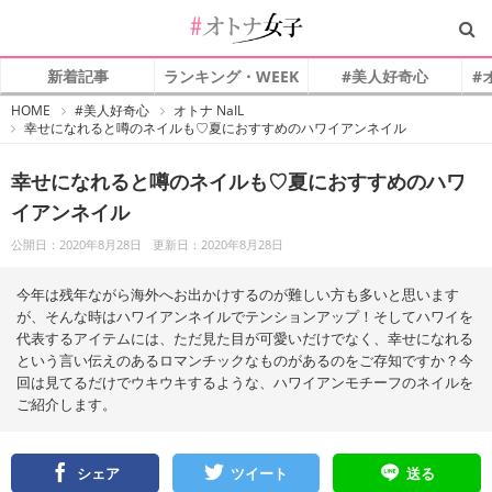
新着記事
ランキング・WEEK
#美人好奇心
#
#
HOME
#美人好奇心
オトナ NaIL
オ
幸せになれると噂のネイルも♡︎夏におすすめのハワイアンネイル
ト
ナ
女
子
幸せになれると噂のネイルも♡︎夏におすすめのハワ
イアンネイル
公開日：2020年8月28日
更新日：2020年8月28日
今年は残年ながら海外へお出かけするのが難しい方も多いと思います
が、そんな時はハワイアンネイルでテンションアップ！そしてハワイを
代表するアイテムには、ただ見た目が可愛いだけでなく、幸せになれる
という言い伝えのあるロマンチックなものがあるのをご存知ですか？今
回は見てるだけでウキウキするような、ハワイアンモチーフのネイルを
ご紹介します。
シェア
ツイート
送る