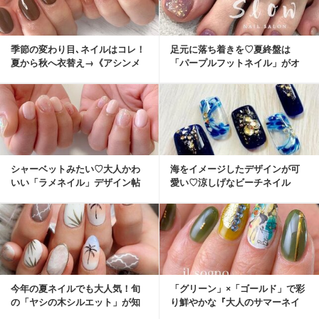
季節の変わり目､ネイルはコレ！
足元に落ち着きを♡夏終盤は
夏から秋へ衣替え→《アシンメ
「パープルフットネイル」がオ
トリーネイル》
シャレ
シャーベットみたい♡大人かわ
海をイメージしたデザインが可
いい「ラメネイル」デザイン帖
愛い♡涼しげなビーチネイル
今年の夏ネイルでも大人気！旬
「グリーン」×「ゴールド」で彩
の「ヤシの木シルエット」が知
り鮮やかな『大人のサマーネイ
りたい♡
ル』づくり