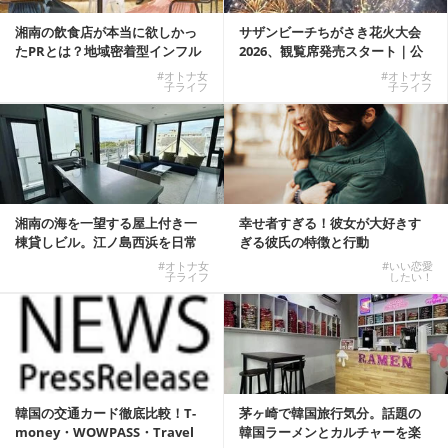
湘南の飲食店が本当に欲しかっ
サザンビーチちがさき花火大会
たPRとは？地域密着型インフル
2026、観覧席発売スタート｜公
エンサーサービス...
式有料席と屋外...
#オトナ女
#オトナ女
子ライフ
子ライフ
湘南の海を一望する屋上付き一
幸せ者すぎる！彼女が大好きす
棟貸しビル。江ノ島西浜を日常
ぎる彼氏の特徴と行動
にできる特別な物件
#オトナ女
#いい恋愛
子ライフ
したい！
韓国の交通カード徹底比較！T-
茅ヶ崎で韓国旅行気分。話題の
money・WOWPASS・Travel
韓国ラーメンとカルチャーを楽