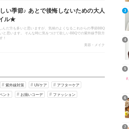
楽しい季節♪ あとで後悔しないための大人
3
イル★
楽しんだ方も多いと思いますが、気候のよくなるこれからの季節BBQ
いと思います。 そんな時に気をつけて欲しいBBQでの紫外線予防方
す！
4
美容・メイク
5
紫外線対策
UVケア
アフターケア
ベント
お揃いコーデ
ファッション
6
7