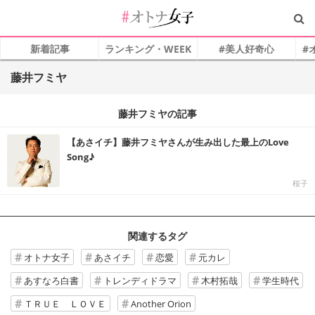
新着記事
ランキング・WEEK
#美人好奇心
#
藤井フミヤ
藤井フミヤの記事
【あさイチ】藤井フミヤさんが生み出した最上のLove
Song♪
桜子
関連するタグ
オトナ女子
あさイチ
恋愛
元カレ
あすなろ白書
トレンディドラマ
木村拓哉
学生時代
ＴＲＵＥ ＬＯＶＥ
Another Orion