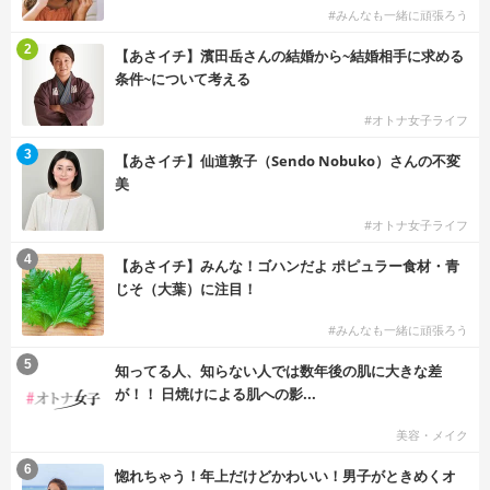
#みんなも一緒に頑張ろう
2
【あさイチ】濱田岳さんの結婚から~結婚相手に求める
条件~について考える
#オトナ女子ライフ
3
【あさイチ】仙道敦子（Sendo Nobuko）さんの不変
美
#オトナ女子ライフ
4
【あさイチ】みんな！ゴハンだよ ポピュラー食材・青
じそ（大葉）に注目！
#みんなも一緒に頑張ろう
5
知ってる人、知らない人では数年後の肌に大きな差
が！！ 日焼けによる肌への影...
美容・メイク
6
惚れちゃう！年上だけどかわいい！男子がときめくオ