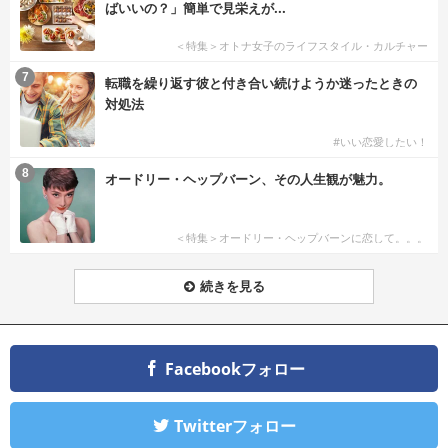
ばいいの？」簡単で見栄えが...
＜特集＞オトナ女子のライフスタイル・カルチャー
7
転職を繰り返す彼と付き合い続けようか迷ったときの
対処法
#いい恋愛したい！
8
オードリー・ヘップバーン、その人生観が魅力。
＜特集＞オードリー・ヘップバーンに恋して。。。
続きを見る
Facebookフォロー
Twitterフォロー