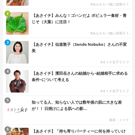
#みんなも一緒に頑張ろう
2
【あさイチ】みんな！ゴハンだよ ポピュラー食材・青
じそ（大葉）に注目！
#みんなも一緒に頑張ろう
3
【あさイチ】仙道敦子（Sendo Nobuko）さんの不変
美
#オトナ女子ライフ
4
【あさイチ】濱田岳さんの結婚から~結婚相手に求める
条件~について考える
#オトナ女子ライフ
5
知ってる人、知らない人では数年後の肌に大きな差
が！！ 日焼けによる肌への影...
美容・メイク
6
【あさイチ】「持ち寄りパーティーに何を持っていけ