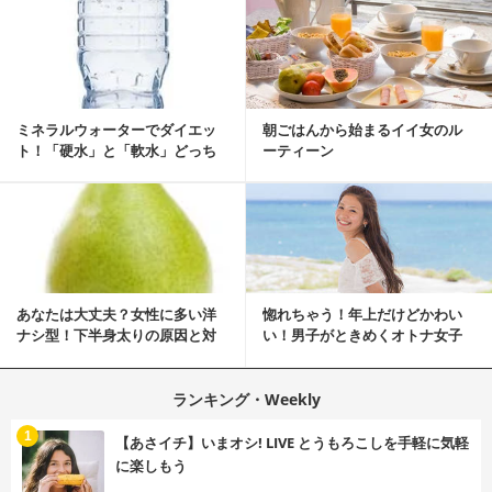
ミネラルウォーターでダイエッ
朝ごはんから始まるイイ女のル
ト！「硬水」と「軟水」どっち
ーティーン
を選ぶ？
あなたは大丈夫？女性に多い洋
惚れちゃう！年上だけどかわい
ナシ型！下半身太りの原因と対
い！男子がときめくオトナ女子
策
とは？
ランキング・Weekly
1
【あさイチ】いまオシ! LIVE とうもろこしを手軽に気軽
に楽しもう