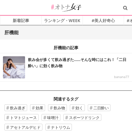
新着記事
ランキング・WEEK
#美人好奇心
#
肝機能
肝機能の記事
飲み会が多くて飲み過ぎた……そんな時にはこれ！「二日
酔い」に効く飲み物
banana77
関連するタグ
飲み過ぎ
効果
飲み物
効く
二日酔い
トマトジュース
味噌汁
スポーツドリンク
アセトアルデヒド
ナトリウム