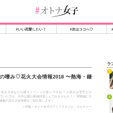
#いい恋愛したい！
#次はココへ♡
ラ
1
の嗜み♡花火大会情報2018 〜熱海・鎌
、花火大会など心躍るイベントが多いですね♡ 人混みは苦手だか
ていた方も、今年は夏の風物詩楽しんでみませんか？！ 関東編に引
2
鎌倉の花火大会情報をご紹介致します！
＜特集＞オトナ女子のライフスタイル・カルチャー