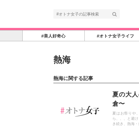
#美人好奇心
#オトナ女子ライフ
熱海
熱海に関する記事
記事を読む
夏の大人
倉〜
夏はお祭りや
ら、、、と避け
き続き、熱海・