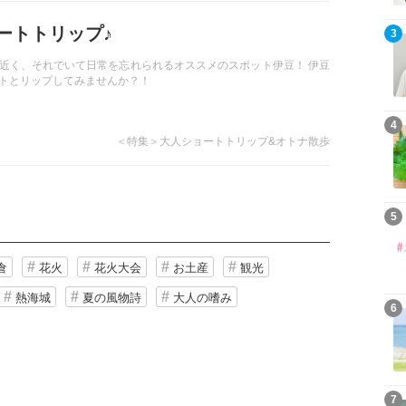
ートトリップ♪
3
近く、それでいて日常を忘れられるオススメのスポット伊豆！ 伊豆
トとリップしてみませんか？！
4
＜特集＞大人ショートトリップ&オトナ散歩
5
倉
花火
花火大会
お土産
観光
熱海城
夏の風物詩
大人の嗜み
6
7