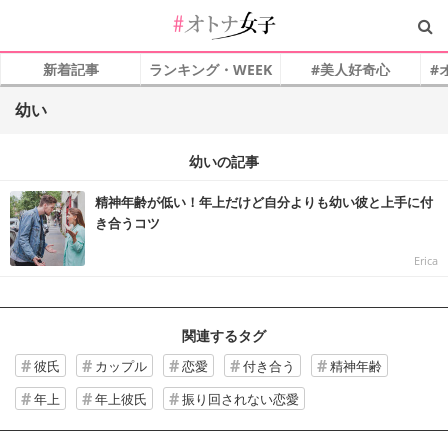
新着記事
ランキング・WEEK
#美人好奇心
#
幼い
幼いの記事
精神年齢が低い！年上だけど自分よりも幼い彼と上手に付
き合うコツ
Erica
関連するタグ
彼氏
カップル
恋愛
付き合う
精神年齢
年上
年上彼氏
振り回されない恋愛