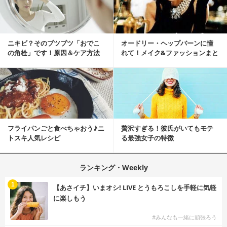
ニキビ？そのブツブツ「おでこ
オードリー・ヘップバーンに憧
の角栓」です！原因＆ケア方法
れて！メイク&ファッションまと
め
フライパンごと食べちゃおう♪ニ
贅沢すぎる！彼氏がいてもモテ
トスキ人気レシピ
る最強女子の特徴
ランキング・Weekly
1
【あさイチ】いまオシ! LIVE とうもろこしを手軽に気軽
に楽しもう
#みんなも一緒に頑張ろう