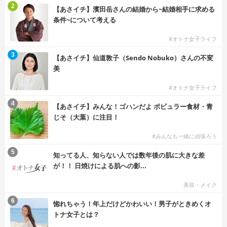
2
【あさイチ】濱田岳さんの結婚から~結婚相手に求める
条件~について考える
#オトナ女子ライフ
3
【あさイチ】仙道敦子（Sendo Nobuko）さんの不変
美
#オトナ女子ライフ
4
【あさイチ】みんな！ゴハンだよ ポピュラー食材・青
じそ（大葉）に注目！
#みんなも一緒に頑張ろう
5
知ってる人、知らない人では数年後の肌に大きな差
が！！ 日焼けによる肌への影...
美容・メイク
6
惚れちゃう！年上だけどかわいい！男子がときめくオ
トナ女子とは？