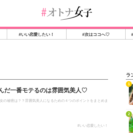
#いい恋愛したい！
#次はココへ♡
ラ
1
んだ一番モテるのは雰囲気美人♡
女の秘密は？？雰囲気美人になるための４つのポイントをまとめま
2
#いい恋愛したい！