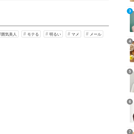
3
雰囲気美人
モテる
明るい
マメ
メール
4
5
6
7