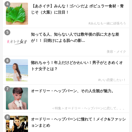
4
【あさイチ】みんな！ゴハンだよ ポピュラー食材・青
じそ（大葉）に注目！
#みんなも一緒に頑張ろう
5
知ってる人、知らない人では数年後の肌に大きな差
が！！ 日焼けによる肌への影...
美容・メイク
6
惚れちゃう！年上だけどかわいい！男子がときめくオ
トナ女子とは？
#いい恋愛したい！
7
オードリー・ヘップバーン、その人生観が魅力。
＜特集＞オードリー・ヘップバーンに恋して。。。
8
オードリー・ヘップバーンに憧れて！メイク&ファッシ
ョンまとめ