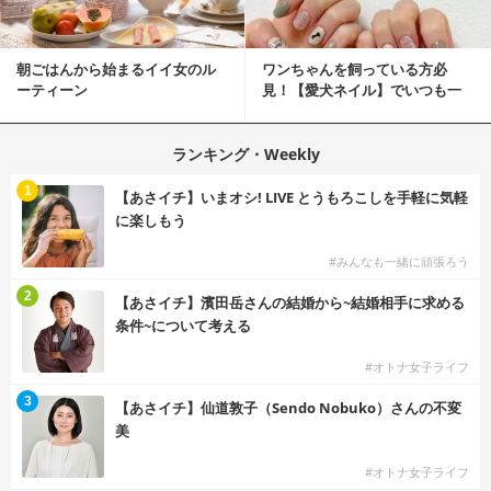
朝ごはんから始まるイイ女のル
ワンちゃんを飼っている方必
ーティーン
見！【愛犬ネイル】でいつも一
緒に♡
ランキング・Weekly
1
【あさイチ】いまオシ! LIVE とうもろこしを手軽に気軽
に楽しもう
#みんなも一緒に頑張ろう
2
【あさイチ】濱田岳さんの結婚から~結婚相手に求める
条件~について考える
#オトナ女子ライフ
3
【あさイチ】仙道敦子（Sendo Nobuko）さんの不変
美
#オトナ女子ライフ