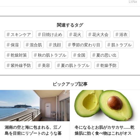
LiiNa
関連するタグ
スキンケア
日焼け止め
花火
花火大会
浴衣
保湿
混合肌
洗顔
季節の変わり目
肌トラブル
乾燥対策
秋の肌トラブル
全国
夏の思い出
紫外線予防
美容
夏の肌トラブル
乾燥予防
ピックアップ記事
湘南の空と海に包まれる、江ノ
冬になるとお肌がカサカサ……乾
島を目前にリゾートのような暮
燥肌に効く食べ物はこれがオス
らしをする
スメ♪