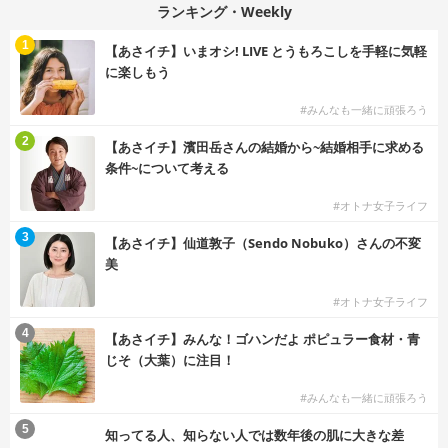
ランキング・Weekly
1
【あさイチ】いまオシ! LIVE とうもろこしを手軽に気軽
に楽しもう
#みんなも一緒に頑張ろう
2
【あさイチ】濱田岳さんの結婚から~結婚相手に求める
条件~について考える
#オトナ女子ライフ
3
【あさイチ】仙道敦子（Sendo Nobuko）さんの不変
美
#オトナ女子ライフ
4
【あさイチ】みんな！ゴハンだよ ポピュラー食材・青
じそ（大葉）に注目！
#みんなも一緒に頑張ろう
5
知ってる人、知らない人では数年後の肌に大きな差