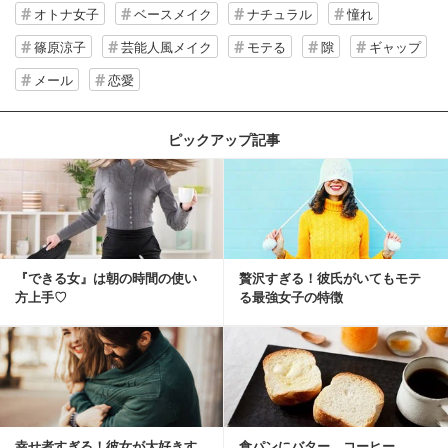
オトナ女子
ベースメイク
ナチュラル
憧れ
篠原涼子
芸能人風メイク
モテる
隙
ギャップ
メール
恋愛
ピックアップ記事
『できる女』は朝の時間の使い
贅沢すぎる！彼氏がいてもモテ
方上手♡
る最強女子の特徴
幸せ者すぎる！彼女が大好きす
食パンにバター、コーヒー……