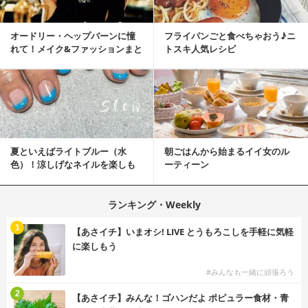
オードリー・ヘップバーンに憧
フライパンごと食べちゃおう♪ニ
れて！メイク&ファッションまと
トスキ人気レシピ
め
夏といえばライトブルー（水
朝ごはんから始まるイイ女のル
色）！涼しげなネイルを楽しも
ーティーン
♡
ランキング・Weekly
1
【あさイチ】いまオシ! LIVE とうもろこしを手軽に気軽
に楽しもう
#みんなも一緒に頑張ろう
2
【あさイチ】みんな！ゴハンだよ ポピュラー食材・青