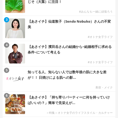
じそ（大葉）に注目！
#みんなも一緒に頑張ろう
3
【あさイチ】仙道敦子（Sendo Nobuko）さんの不変
美
#オトナ女子ライフ
4
【あさイチ】濱田岳さんの結婚から~結婚相手に求める
条件~について考える
#オトナ女子ライフ
5
知ってる人、知らない人では数年後の肌に大きな差
が！！ 日焼けによる肌への影...
美容・メイク
6
【あさイチ】「持ち寄りパーティーに何を持っていけ
ばいいの？」簡単で見栄えが...
＜特集＞オトナ女子のライフスタイル・カルチャー