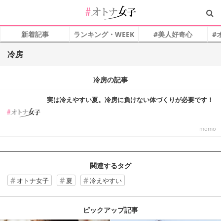
新着記事
ランキング・WEEK
#美人好奇心
#
冷房
冷房の記事
実は冷えやすい夏。冷房に負けない体づくりが必要です！
momo
関連するタグ
オトナ女子
夏
冷えやすい
ピックアップ記事