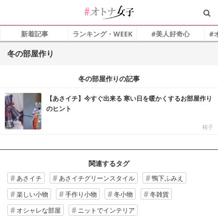
新着記事
ランキング・WEEK
#美人好奇心
#
冬の部屋作り
冬の部屋作りの記事
【あさイチ】今すぐ出来る 寒い日を暖かくするお部屋作り
のヒント
桜子
関連するタグ
あさイチ
あさイチグリーンスタイル
鴨下ふみえ
楽しい小物
手作り小物
冬小物
冬雑貨
オシャレな部屋
ニットでインテリア