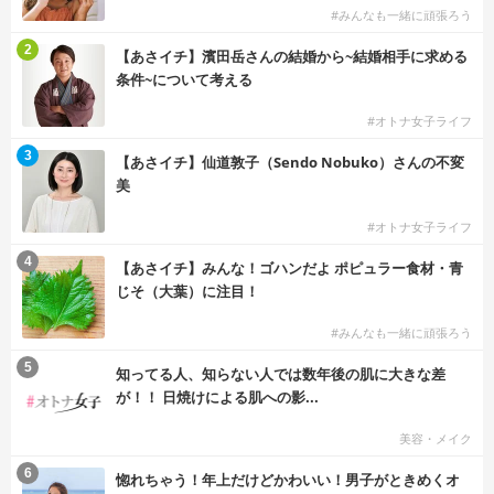
#みんなも一緒に頑張ろう
2
【あさイチ】濱田岳さんの結婚から~結婚相手に求める
条件~について考える
#オトナ女子ライフ
3
【あさイチ】仙道敦子（Sendo Nobuko）さんの不変
美
#オトナ女子ライフ
4
【あさイチ】みんな！ゴハンだよ ポピュラー食材・青
じそ（大葉）に注目！
#みんなも一緒に頑張ろう
5
知ってる人、知らない人では数年後の肌に大きな差
が！！ 日焼けによる肌への影...
美容・メイク
6
惚れちゃう！年上だけどかわいい！男子がときめくオ