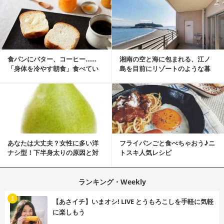
食パンにバター、コーヒー……
湘南の空と海に包まれる、江ノ
「身体を冷やす朝食」食べてい
島を目前にリゾートのような暮
ませんか？
らしをする
あなたは大丈夫？女性に多い洋
フライパンごと食べちゃおう♪ニ
ナシ型！下半身太りの原因と対
トスキ人気レシピ
策
ランキング・Weekly
1
【あさイチ】いまオシ! LIVE とうもろこしを手軽に気軽
に楽しもう