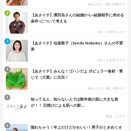
#みんなも一緒に頑張ろう
2
【あさイチ】濱田岳さんの結婚から~結婚相手に求める
条件~について考える
#オトナ女子ライフ
3
【あさイチ】仙道敦子（Sendo Nobuko）さんの不変
美
#オトナ女子ライフ
4
【あさイチ】みんな！ゴハンだよ ポピュラー食材・青
じそ（大葉）に注目！
#みんなも一緒に頑張ろう
5
知ってる人、知らない人では数年後の肌に大きな差
が！！ 日焼けによる肌への影...
美容・メイク
6
惚れちゃう！年上だけどかわいい！男子がときめくオ