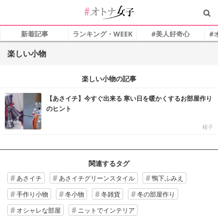
新着記事
ランキング・WEEK
#美人好奇心
#
楽しい小物
楽しい小物の記事
【あさイチ】今すぐ出来る 寒い日を暖かくするお部屋作り
のヒント
桜子
関連するタグ
あさイチ
あさイチグリーンスタイル
鴨下ふみえ
手作り小物
冬小物
冬雑貨
冬の部屋作り
オシャレな部屋
ニットでインテリア