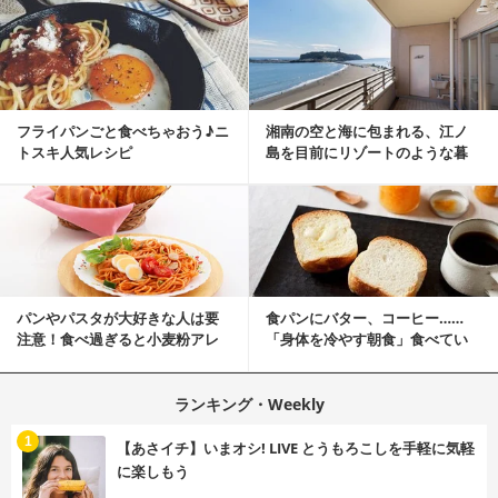
フライパンごと食べちゃおう♪ニ
湘南の空と海に包まれる、江ノ
トスキ人気レシピ
島を目前にリゾートのような暮
らしをする
パンやパスタが大好きな人は要
食パンにバター、コーヒー……
注意！食べ過ぎると小麦粉アレ
「身体を冷やす朝食」食べてい
ルギーになるかも？
ませんか？
ランキング・Weekly
1
【あさイチ】いまオシ! LIVE とうもろこしを手軽に気軽
に楽しもう