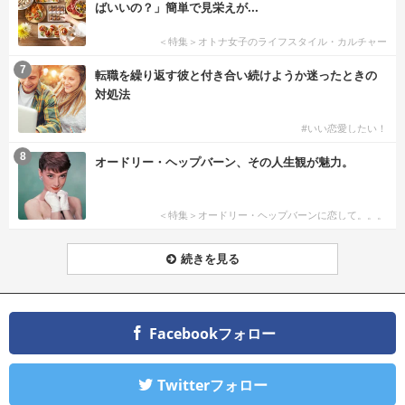
ばいいの？」簡単で見栄えが...
＜特集＞オトナ女子のライフスタイル・カルチャー
7
転職を繰り返す彼と付き合い続けようか迷ったときの
対処法
#いい恋愛したい！
8
オードリー・ヘップバーン、その人生観が魅力。
＜特集＞オードリー・ヘップバーンに恋して。。。
続きを見る
Facebookフォロー
Twitterフォロー