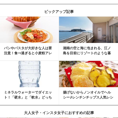
ピックアップ記事
パンやパスタが大好きな人は要
湘南の空と海に包まれる、江ノ
注意！食べ過ぎると小麦粉アレ
島を目前にリゾートのような暮
ルギーになるかも？
らしをする
ミネラルウォーターでダイエッ
揚げないからノンオイルでヘル
ト！「硬水」と「軟水」どっち
シー♪レンチンチップス人気レシ
を選ぶ？
ピ
大人女子・インスタ女子におすすめの記事