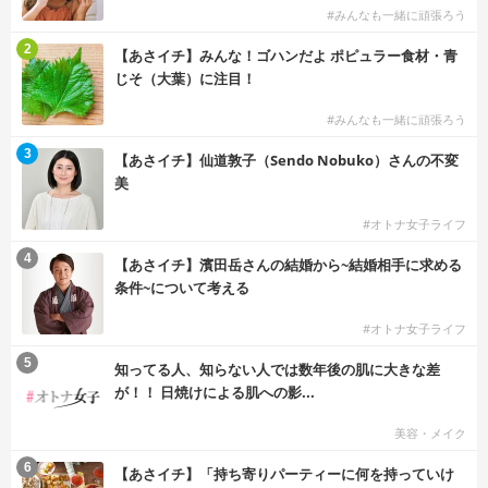
#みんなも一緒に頑張ろう
2
【あさイチ】みんな！ゴハンだよ ポピュラー食材・青
じそ（大葉）に注目！
#みんなも一緒に頑張ろう
3
【あさイチ】仙道敦子（Sendo Nobuko）さんの不変
美
#オトナ女子ライフ
4
【あさイチ】濱田岳さんの結婚から~結婚相手に求める
条件~について考える
#オトナ女子ライフ
5
知ってる人、知らない人では数年後の肌に大きな差
が！！ 日焼けによる肌への影...
美容・メイク
6
【あさイチ】「持ち寄りパーティーに何を持っていけ