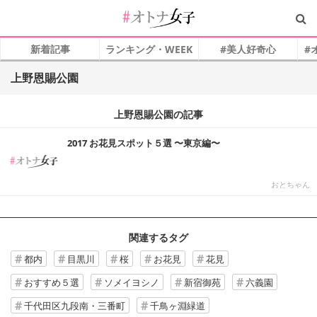
新着記事
ランキング・WEEK
#美人好奇心
#
上野恩賜公園
上野恩賜公園の記事
2017 お花見スポット５選 〜東京編〜
おとちゃん
関連するタグ
都内
目黒川
桜
お花見
花見
おすすめ５選
ソメイヨシノ
新宿御苑
六義園
千代田区九段南・三番町
千鳥ヶ淵緑道