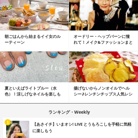
朝ごはんから始まるイイ女のル
オードリー・ヘップバーンに憧
ーティーン
れて！メイク&ファッションまと
め
夏といえばライトブルー（水
揚げないからノンオイルでヘル
色）！涼しげなネイルを楽しも
シー♪レンチンチップス人気レシ
♡
ピ
ランキング・Weekly
1
【あさイチ】いまオシ! LIVE とうもろこしを手軽に気軽
に楽しもう