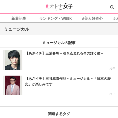
新着記事
ランキング・WEEK
#美人好奇心
#
ミュージカル
ミュージカルの記事
【あさイチ】三浦春馬～引き込まれるその輝く瞳～
桜子
【あさイチ】三谷幸喜作品～ミュージカル～「日本の歴
史」が楽しみです
桜子
関連するタグ