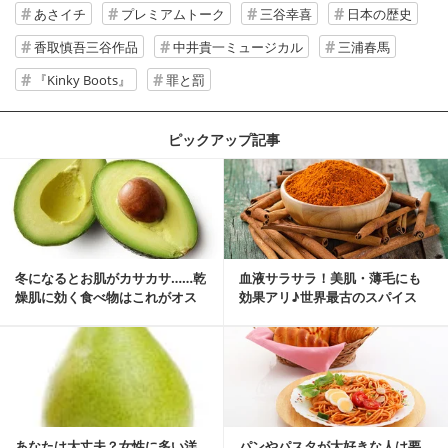
あさイチ
プレミアムトーク
三谷幸喜
日本の歴史
香取慎吾三谷作品
中井貴一ミュージカル
三浦春馬
『Kinky Boots』
罪と罰
ピックアップ記事
冬になるとお肌がカサカサ……乾
血液サラサラ！美肌・薄毛にも
燥肌に効く食べ物はこれがオス
効果アリ♪世界最古のスパイス
スメ♪
「シナモン」で若返り！
あなたは大丈夫？女性に多い洋
パンやパスタが大好きな人は要