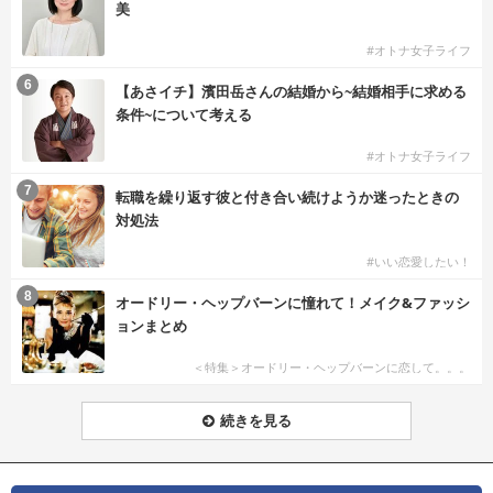
美
#オトナ女子ライフ
6
【あさイチ】濱田岳さんの結婚から~結婚相手に求める
条件~について考える
#オトナ女子ライフ
7
転職を繰り返す彼と付き合い続けようか迷ったときの
対処法
#いい恋愛したい！
8
オードリー・ヘップバーンに憧れて！メイク&ファッシ
ョンまとめ
＜特集＞オードリー・ヘップバーンに恋して。。。
続きを見る