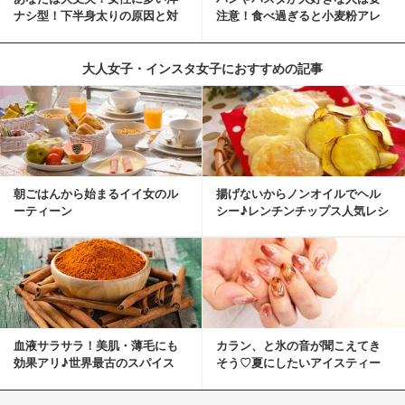
ナシ型！下半身太りの原因と対
注意！食べ過ぎると小麦粉アレ
策
ルギーになるかも？
大人女子・インスタ女子におすすめの記事
朝ごはんから始まるイイ女のル
揚げないからノンオイルでヘル
ーティーン
シー♪レンチンチップス人気レシ
ピ
血液サラサラ！美肌・薄毛にも
カラン、と氷の音が聞こえてき
効果アリ♪世界最古のスパイス
そう♡夏にしたいアイスティー
「シナモン」で若返り！
ネイル