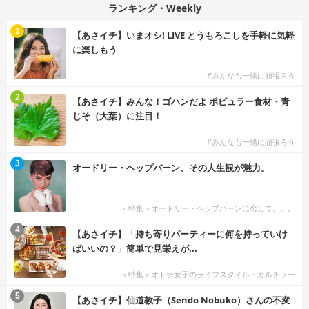
ランキング・Weekly
1
【あさイチ】いまオシ! LIVE とうもろこしを手軽に気軽
に楽しもう
#みんなも一緒に頑張ろう
2
【あさイチ】みんな！ゴハンだよ ポピュラー食材・青
じそ（大葉）に注目！
#みんなも一緒に頑張ろう
3
オードリー・ヘップバーン、その人生観が魅力。
＜特集＞オードリー・ヘップバーンに恋して。。。
4
【あさイチ】「持ち寄りパーティーに何を持っていけ
ばいいの？」簡単で見栄えが...
＜特集＞オトナ女子のライフスタイル・カルチャー
5
【あさイチ】仙道敦子（Sendo Nobuko）さんの不変