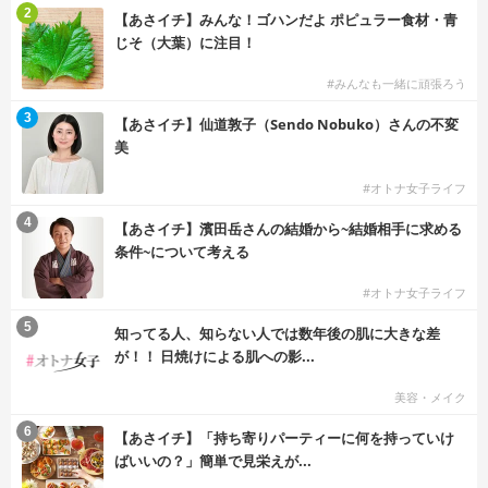
2
【あさイチ】みんな！ゴハンだよ ポピュラー食材・青
じそ（大葉）に注目！
#みんなも一緒に頑張ろう
3
【あさイチ】仙道敦子（Sendo Nobuko）さんの不変
美
#オトナ女子ライフ
4
【あさイチ】濱田岳さんの結婚から~結婚相手に求める
条件~について考える
#オトナ女子ライフ
5
知ってる人、知らない人では数年後の肌に大きな差
が！！ 日焼けによる肌への影...
美容・メイク
6
【あさイチ】「持ち寄りパーティーに何を持っていけ
ばいいの？」簡単で見栄えが...