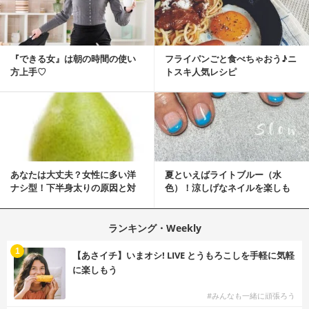
『できる女』は朝の時間の使い
フライパンごと食べちゃおう♪ニ
方上手♡
トスキ人気レシピ
あなたは大丈夫？女性に多い洋
夏といえばライトブルー（水
ナシ型！下半身太りの原因と対
色）！涼しげなネイルを楽しも
策
♡
ランキング・Weekly
1
【あさイチ】いまオシ! LIVE とうもろこしを手軽に気軽
に楽しもう
#みんなも一緒に頑張ろう