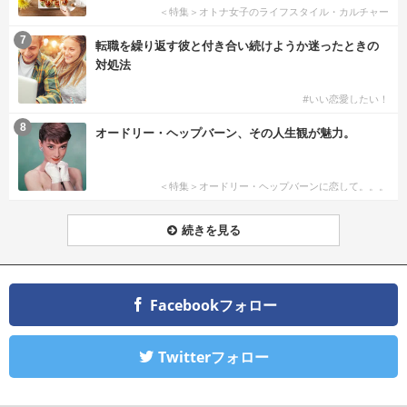
＜特集＞オトナ女子のライフスタイル・カルチャー
7
転職を繰り返す彼と付き合い続けようか迷ったときの
対処法
#いい恋愛したい！
8
オードリー・ヘップバーン、その人生観が魅力。
＜特集＞オードリー・ヘップバーンに恋して。。。
続きを見る
Facebookフォロー
Twitterフォロー