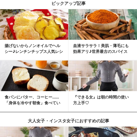
ピックアップ記事
揚げないからノンオイルでヘル
血液サラサラ！美肌・薄毛にも
シー♪レンチンチップス人気レシ
効果アリ♪世界最古のスパイス
ピ
「シナモン」で若返り！
食パンにバター、コーヒー……
『できる女』は朝の時間の使い
「身体を冷やす朝食」食べてい
方上手♡
ませんか？
大人女子・インスタ女子におすすめの記事