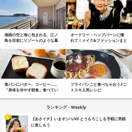
湘南の空と海に包まれる、江ノ
オードリー・ヘップバーンに憧
島を目前にリゾートのような暮
れて！メイク&ファッションまと
らしをする
め
食パンにバター、コーヒー……
フライパンごと食べちゃおう♪ニ
「身体を冷やす朝食」食べてい
トスキ人気レシピ
ませんか？
ランキング・Weekly
1
【あさイチ】いまオシ! LIVE とうもろこしを手軽に気軽
に楽しもう