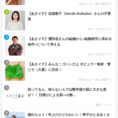
#みんなも一緒に頑張ろう
2
【あさイチ】仙道敦子（Sendo Nobuko）さんの不変
美
#オトナ女子ライフ
3
【あさイチ】濱田岳さんの結婚から~結婚相手に求める
条件~について考える
#オトナ女子ライフ
4
【あさイチ】みんな！ゴハンだよ ポピュラー食材・青
じそ（大葉）に注目！
#みんなも一緒に頑張ろう
5
知ってる人、知らない人では数年後の肌に大きな差
が！！ 日焼けによる肌への影...
美容・メイク
6
惚れちゃう！年上だけどかわいい！男子がときめくオ