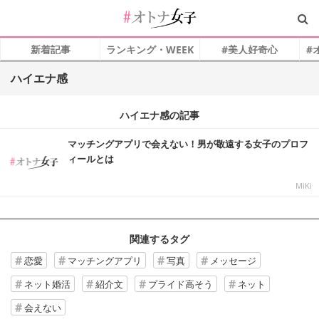
新着記事
ランキング・WEEK
#美人好奇心
#
ハイエナ感
ハイエナ感の記事
マッチングアプリで会えない！男が敬遠する女子のプロフ
ィールとは
MiKi
関連するタグ
恋愛
マッチングアプリ
写真
メッセージ
ネット婚活
紹介文
プライド高そう
ネット
会えない