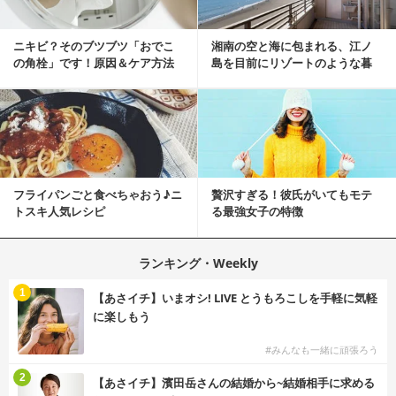
ニキビ？そのブツブツ「おでこ
湘南の空と海に包まれる、江ノ
の角栓」です！原因＆ケア方法
島を目前にリゾートのような暮
らしをする
フライパンごと食べちゃおう♪ニ
贅沢すぎる！彼氏がいてもモテ
トスキ人気レシピ
る最強女子の特徴
ランキング・Weekly
1
【あさイチ】いまオシ! LIVE とうもろこしを手軽に気軽
に楽しもう
#みんなも一緒に頑張ろう
2
【あさイチ】濱田岳さんの結婚から~結婚相手に求める