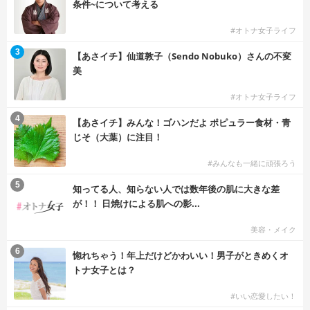
条件~について考える
#オトナ女子ライフ
3
【あさイチ】仙道敦子（Sendo Nobuko）さんの不変
美
#オトナ女子ライフ
4
【あさイチ】みんな！ゴハンだよ ポピュラー食材・青
じそ（大葉）に注目！
#みんなも一緒に頑張ろう
5
知ってる人、知らない人では数年後の肌に大きな差
が！！ 日焼けによる肌への影...
美容・メイク
6
惚れちゃう！年上だけどかわいい！男子がときめくオ
トナ女子とは？
#いい恋愛したい！