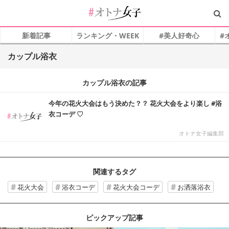
新着記事
ランキング・WEEK
#美人好奇心
#
カップル浴衣
カップル浴衣の記事
今年の花火大会はもう決めた？？ 花火大会をより楽し #浴
衣コーデ ♡
オトナ女子編集部
関連するタグ
花火大会
浴衣コーデ
花火大会コーデ
お洒落浴衣
ピックアップ記事