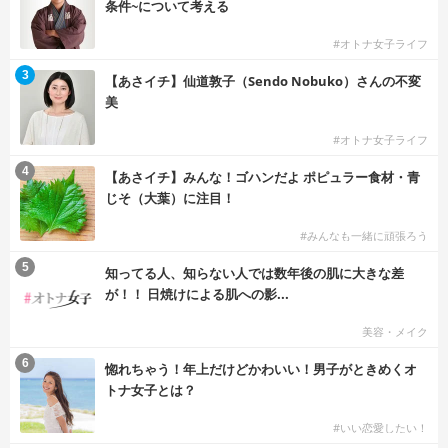
条件~について考える
#オトナ女子ライフ
3
【あさイチ】仙道敦子（Sendo Nobuko）さんの不変
美
#オトナ女子ライフ
4
【あさイチ】みんな！ゴハンだよ ポピュラー食材・青
じそ（大葉）に注目！
#みんなも一緒に頑張ろう
5
知ってる人、知らない人では数年後の肌に大きな差
が！！ 日焼けによる肌への影...
美容・メイク
6
惚れちゃう！年上だけどかわいい！男子がときめくオ
トナ女子とは？
#いい恋愛したい！