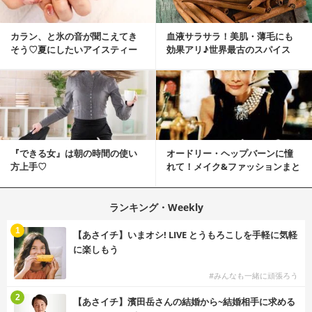
カラン、と氷の音が聞こえてき
血液サラサラ！美肌・薄毛にも
そう♡夏にしたいアイスティー
効果アリ♪世界最古のスパイス
ネイル
「シナモン」で若返り！
『できる女』は朝の時間の使い
オードリー・ヘップバーンに憧
方上手♡
れて！メイク&ファッションまと
め
ランキング・Weekly
1
【あさイチ】いまオシ! LIVE とうもろこしを手軽に気軽
に楽しもう
#みんなも一緒に頑張ろう
2
【あさイチ】濱田岳さんの結婚から~結婚相手に求める