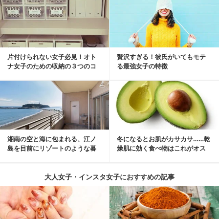
片付けられない女子必見！オト
贅沢すぎる！彼氏がいてもモテ
ナ女子のための収納の３つのコ
る最強女子の特徴
ツ
湘南の空と海に包まれる、江ノ
冬になるとお肌がカサカサ……乾
島を目前にリゾートのような暮
燥肌に効く食べ物はこれがオス
らしをする
スメ♪
大人女子・インスタ女子におすすめの記事