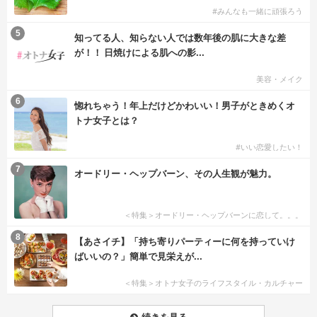
#みんなも一緒に頑張ろう
5
知ってる人、知らない人では数年後の肌に大きな差
が！！ 日焼けによる肌への影...
美容・メイク
6
惚れちゃう！年上だけどかわいい！男子がときめくオ
トナ女子とは？
#いい恋愛したい！
7
オードリー・ヘップバーン、その人生観が魅力。
＜特集＞オードリー・ヘップバーンに恋して。。。
8
【あさイチ】「持ち寄りパーティーに何を持っていけ
ばいいの？」簡単で見栄えが...
＜特集＞オトナ女子のライフスタイル・カルチャー
続きを見る