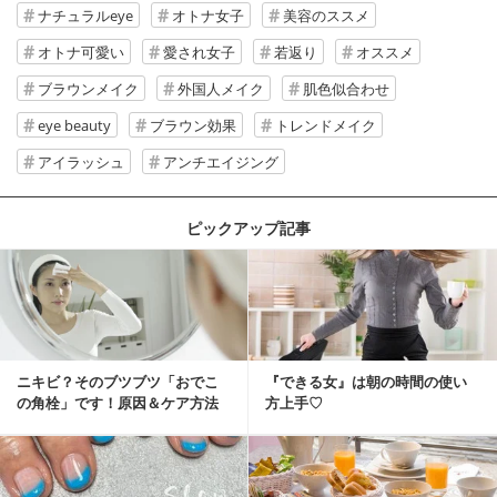
ナチュラルeye
オトナ女子
美容のススメ
オトナ可愛い
愛され女子
若返り
オススメ
ブラウンメイク
外国人メイク
肌色似合わせ
eye beauty
ブラウン効果
トレンドメイク
アイラッシュ
アンチエイジング
ピックアップ記事
ニキビ？そのブツブツ「おでこ
『できる女』は朝の時間の使い
の角栓」です！原因＆ケア方法
方上手♡