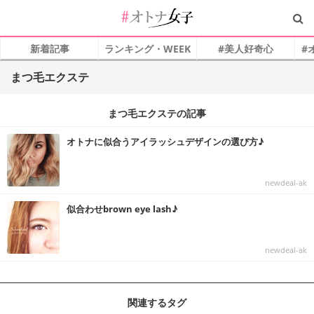
新着記事
ランキング・WEEK
#美人好奇心
#
まつ毛エクステ
まつ毛エクステの記事
オトナに似合うアイラッシュデザインの選び方♪
newdeal-ak
似合わせbrown eye lash♪
newdeal-ak
関連するタグ