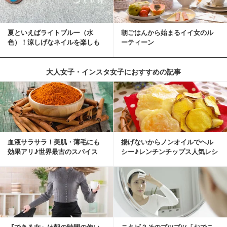
夏といえばライトブルー（水
朝ごはんから始まるイイ女のル
色）！涼しげなネイルを楽しも
ーティーン
♡
大人女子・インスタ女子におすすめの記事
血液サラサラ！美肌・薄毛にも
揚げないからノンオイルでヘル
効果アリ♪世界最古のスパイス
シー♪レンチンチップス人気レシ
「シナモン」で若返り！
ピ