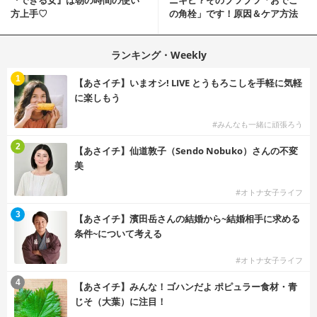
『できる女』は朝の時間の使い
ニキビ？そのブツブツ「おでこ
方上手♡
の角栓」です！原因＆ケア方法
ランキング・Weekly
1
【あさイチ】いまオシ! LIVE とうもろこしを手軽に気軽
に楽しもう
#みんなも一緒に頑張ろう
2
【あさイチ】仙道敦子（Sendo Nobuko）さんの不変
美
#オトナ女子ライフ
3
【あさイチ】濱田岳さんの結婚から~結婚相手に求める
条件~について考える
#オトナ女子ライフ
4
【あさイチ】みんな！ゴハンだよ ポピュラー食材・青
じそ（大葉）に注目！