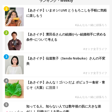
ランキング・Weekly
1
【あさイチ】いまオシ! LIVE とうもろこしを手軽に気軽
に楽しもう
#みんなも一緒に頑張ろう
2
【あさイチ】濱田岳さんの結婚から~結婚相手に求める
条件~について考える
#オトナ女子ライフ
3
【あさイチ】仙道敦子（Sendo Nobuko）さんの不変
美
#オトナ女子ライフ
4
【あさイチ】みんな！ゴハンだよ ポピュラー食材・青
じそ（大葉）に注目！
#みんなも一緒に頑張ろう
5
知ってる人、知らない人では数年後の肌に大きな差
が！！ 日焼けによる肌への影...