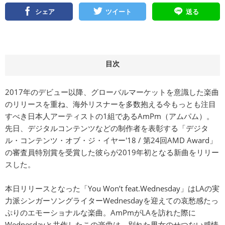
シェア
ツイート
送る
目次
2017年のデビュー以降、グローバルマーケットを意識した楽曲
のリリースを重ね、海外リスナーを多数抱える今もっとも注目
すべき日本人アーティストの1組であるAmPm（アムパム）。
先日、デジタルコンテンツなどの制作者を表彰する「デジタ
ル・コンテンツ・オブ・ジ・イヤー'18 / 第24回AMD Award」
の審査員特別賞を受賞した彼らが2019年初となる新曲をリリー
スした。
本日リリースとなった「You Won’t feat.Wednesday」はLAの実
力派シンガーソングライターWednesdayを迎えての哀愁感たっ
ぷりのエモーショナルな楽曲。AmPmがLAを訪れた際に
Wednesdayと共作したこの楽曲は、別れた男女のせつない感情