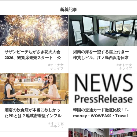
新着記事
サザンビーチちがさき花火大会
湘南の海を一望する屋上付き一
2026、観覧席発売スタート｜公
棟貸しビル。江ノ島西浜を日常
式有料席と屋外...
にできる特別な物件
#オトナ女
#オトナ女
子ライフ
子ライフ
湘南の飲食店が本当に欲しかっ
韓国の交通カード徹底比較！T-
たPRとは？地域密着型インフル
money・WOWPASS・Travel
エンサーサービス...
W...
#オトナ女
子ライフ