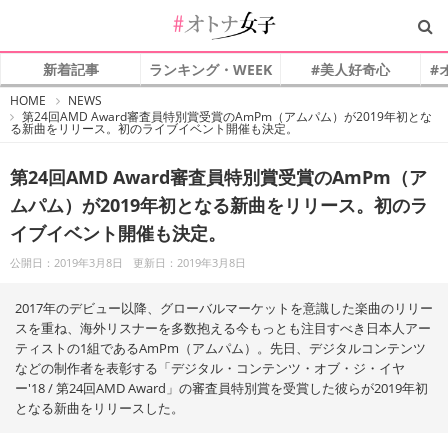
新着記事
ランキング・WEEK
#美人好奇心
#
#
HOME
NEWS
オ
第24回AMD Award審査員特別賞受賞のAmPm（アムパム）が2019年初とな
ト
る新曲をリリース。初のライブイベント開催も決定。
ナ
女
子
第24回AMD Award審査員特別賞受賞のAmPm（ア
ムパム）が2019年初となる新曲をリリース。初のラ
イブイベント開催も決定。
公開日：2019年3月8日
更新日：2019年3月8日
2017年のデビュー以降、グローバルマーケットを意識した楽曲のリリー
スを重ね、海外リスナーを多数抱える今もっとも注目すべき日本人アー
ティストの1組であるAmPm（アムパム）。先日、デジタルコンテンツ
などの制作者を表彰する「デジタル・コンテンツ・オブ・ジ・イヤ
ー'18 / 第24回AMD Award」の審査員特別賞を受賞した彼らが2019年初
となる新曲をリリースした。