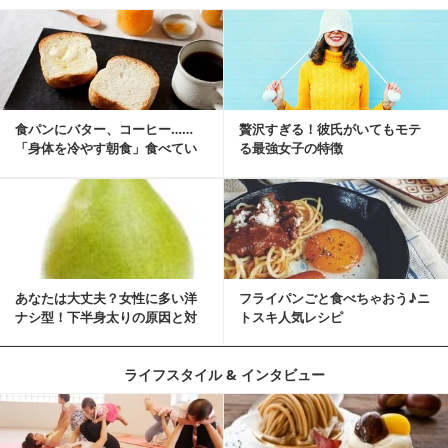
食パンにバター、コーヒー……
贅沢すぎる！彼氏がいてもモテ
「身体を冷やす朝食」食べてい
る最強女子の特徴
ませんか？
あなたは大丈夫？女性に多い洋
フライパンごと食べちゃおう♪ニ
ナシ型！下半身太りの原因と対
トスキ人気レシピ
策
ライフスタイル & インタビュー