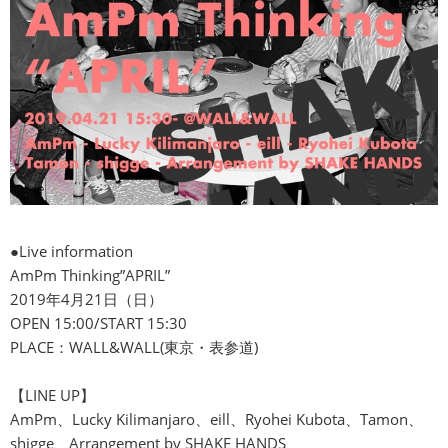
●Live information
AmPm Thinking”APRIL”
2019年4月21日（日）
OPEN 15:00/START 15:30
PLACE：WALL&WALL(東京・表参道)
【LINE UP】
AmPm、Lucky Kilimanjaro、eill、Ryohei Kubota、Tamon、
shigge、Arrangement by SHAKE HANDS