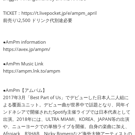
TICKET：
https://t.livepocket.jp/e/ampm_april
前売り\2,500 ドリンク代別途必要
●AmPm information
https://avex.jp/ampm/
●AmPm Music Link
https://ampm.lnk.to/ampm
●AmPm【アムパム】
2017年3月「Best Part of Us」でデビューした日本人二人組に
よる覆面ユニット。デビュー曲が世界中で話題となり、同年イ
ンドネシアで開催されたSpotify主催ライブでは日本代表として
出演。2018年には、ULTRA MIAMI、KOREA、JAPAN等の出演
や、ニューヨークでの単独ライブを開催。自身の楽曲に加え、
Afrojack、R3HAB、Nicky Romeroなど海外大物アーティストの