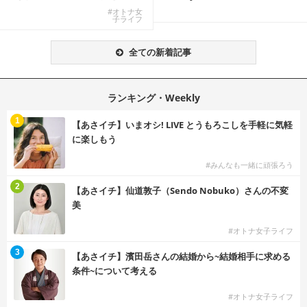
にできる特別な物件
W...
#オトナ女
子ライフ
全ての新着記事
ランキング・Weekly
1
【あさイチ】いまオシ! LIVE とうもろこしを手軽に気軽
に楽しもう
#みんなも一緒に頑張ろう
2
【あさイチ】仙道敦子（Sendo Nobuko）さんの不変
美
#オトナ女子ライフ
3
【あさイチ】濱田岳さんの結婚から~結婚相手に求める
条件~について考える
#オトナ女子ライフ