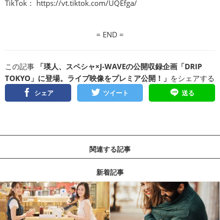
TikTok：
https://vt.tiktok.com/UQEfga/
= END =
この記事
「瑛人、スペシャ×J-WAVEの公開収録企画「DRIP
TOKYO」に登場。ライブ映像をプレミア公開！」
をシェアする
シェア
ツイート
送る
関連する記事
新着記事