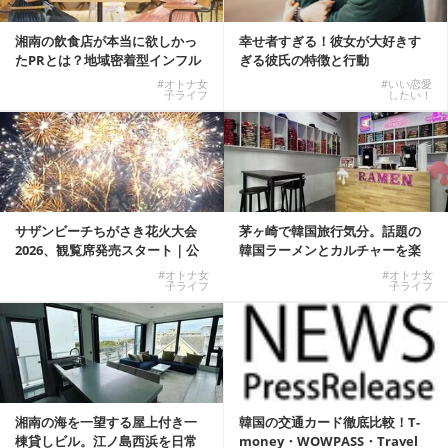
湘南の飲食店が本当に欲しかっ
幸せ者すぎる！彼女が大好きす
たPRとは？地域密着型インフル
ぎる彼氏の特徴と行動
エンサーサービス...
#オトナ女
#いい恋愛
子ライフ
したい！
サザンビーチちがさき花火大会
茅ヶ崎で韓国旅行気分。話題の
2026、観覧席発売スタート｜公
韓国ラーメンとカルチャーを楽
式有料席と屋外...
しむKOREAN ...
#オトナ女
#オトナ女
子ライフ
子ライフ
湘南の海を一望する屋上付き一
韓国の交通カード徹底比較！T-
棟貸しビル。江ノ島西浜を日常
money・WOWPASS・Travel