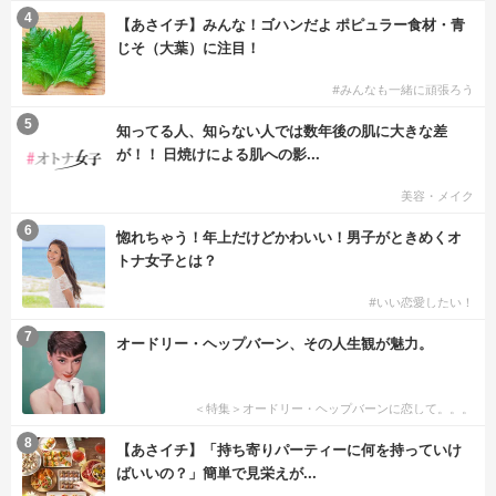
4
【あさイチ】みんな！ゴハンだよ ポピュラー食材・青
じそ（大葉）に注目！
#みんなも一緒に頑張ろう
5
知ってる人、知らない人では数年後の肌に大きな差
が！！ 日焼けによる肌への影...
美容・メイク
6
惚れちゃう！年上だけどかわいい！男子がときめくオ
トナ女子とは？
#いい恋愛したい！
7
オードリー・ヘップバーン、その人生観が魅力。
＜特集＞オードリー・ヘップバーンに恋して。。。
8
【あさイチ】「持ち寄りパーティーに何を持っていけ
ばいいの？」簡単で見栄えが...