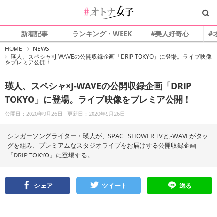
新着記事
ランキング・WEEK
#美人好奇心
#
#
HOME
NEWS
オ
瑛人、スペシャ×J-WAVEの公開収録企画「DRIP TOKYO」に登場。ライブ映像
ト
をプレミア公開！
ナ
女
子
瑛人、スペシャ×J-WAVEの公開収録企画「DRIP
TOKYO」に登場。ライブ映像をプレミア公開！
公開日：2020年9月26日
更新日：2020年9月26日
シンガーソングライター・瑛人が、SPACE SHOWER TVとJ-WAVEがタッ
グを組み、プレミアムなスタジオライブをお届けする公開収録企画
「DRIP TOKYO」に登場する。
シェア
ツイート
送る