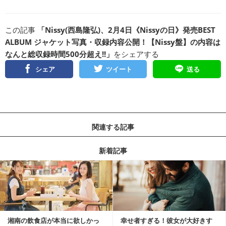
この記事
「Nissy(西島隆弘)、2月4日《Nissyの日》発売BEST
ALBUM ジャケット写真・収録内容公開！【Nissy盤】の内容は
なんと総収録時間500分超え!!」
をシェアする
シェア
ツイート
送る
関連する記事
新着記事
湘南の飲食店が本当に欲しかっ
幸せ者すぎる！彼女が大好きす