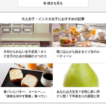
続きを見る
大人女子・インスタ女子におすすめの記事
片付けられない女子必見！オト
朝ごはんから始まるイイ女のル
ナ女子のための収納の３つのコ
ーティーン
ツ
食パンにバター、コーヒー……
あなたは大丈夫？女性に多い洋
「身体を冷やす朝食」食べてい
ナシ型！下半身太りの原因と対
ませんか？
策