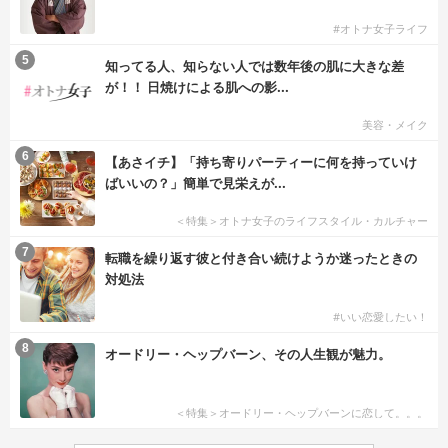
#オトナ女子ライフ
5
知ってる人、知らない人では数年後の肌に大きな差
が！！ 日焼けによる肌への影...
美容・メイク
6
【あさイチ】「持ち寄りパーティーに何を持っていけ
ばいいの？」簡単で見栄えが...
＜特集＞オトナ女子のライフスタイル・カルチャー
7
転職を繰り返す彼と付き合い続けようか迷ったときの
対処法
#いい恋愛したい！
8
オードリー・ヘップバーン、その人生観が魅力。
＜特集＞オードリー・ヘップバーンに恋して。。。