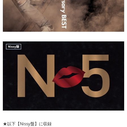
★以下【Nissy盤】に収録