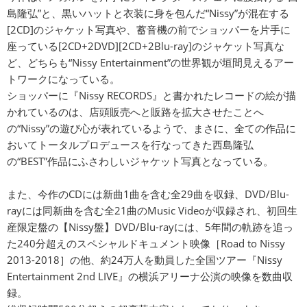
島隆弘”と、黒いハットと衣装に身を包んだ“Nissy”が混在する
[2CD]のジャケット写真や、蓄音機の前でショッパーを片手に
座っている[2CD+2DVD][2CD+2Blu-ray]のジャケット写真な
ど、どちらも“Nissy Entertainment”の世界観が垣間見えるアー
トワークになっている。
ショッパーに『Nissy RECORDS』と書かれたレコードの絵が描
かれているのは、店頭販売へと販路を拡大させたことへ
の“Nissy”の遊び心が表れているようで、まさに、全ての作品に
おいてトータルプロデュースを行なってきた西島隆弘
の“BEST”作品にふさわしいジャケット写真となっている。
また、今作のCDには新曲1曲を含む全29曲を収録、DVD/Blu-
rayには同新曲を含む全21曲のMusic Videoが収録され、初回生
産限定盤の【Nissy盤】DVD/Blu-rayには、5年間の軌跡を追っ
た240分超えのスペシャルドキュメント映像［Road to Nissy
2013-2018］の他、約24万人を動員した全国ツアー『Nissy
Entertainment 2nd LIVE』の横浜アリーナ公演の映像を数曲収
録。