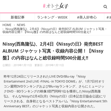
新着記事
ランキング・WEEK
#美人好奇心
#
#
HOME
NEWS
オ
Nissy(西島隆弘)、2月4日《Nissyの日》発売BEST ALBUM ジャケット写真・
ト
収録内容公開！【Nissy盤】の内容はなんと総収録時間500分超え!!
ナ
女
子
Nissy(西島隆弘)、2月4日《Nissyの日》発売BEST
ALBUM ジャケット写真・収録内容公開！【Nissy
盤】の内容はなんと総収録時間500分超え!!
公開日：2019年1月11日
更新日：2019年1月11日
昨年12月24日にリリースされたLIVE DVD/Blu-ray『Nissy
Entertainment 2nd LIVE -FINAL- in TOKYO DOME』が、1月7日付オリ
コン週間DVDランキングおよびBlu-rayランキング、さらにミュージッ
クDVD・BDランキングの映像3部門同時1位を獲得したNissy(西島隆
弘)。 そんなNissyの2月4日(月)《Nissyの日》(日本記念日協会公認)にリ
リースされる、自身初となるベストアルバム『Nissy Entertainment 5th
Anniversary BEST』のジャケット写真と収録内容が公開された。