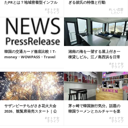
たPRとは？地域密着型インフル
ぎる彼氏の特徴と行動
エンサーサービス...
#オトナ女
#いい恋愛
子ライフ
したい！
韓国の交通カード徹底比較！T-
湘南の海を一望する屋上付き一
money・WOWPASS・Travel
棟貸しビル。江ノ島西浜を日常
W...
にできる特別な物件
#オトナ女
子ライフ
サザンビーチちがさき花火大会
茅ヶ崎で韓国旅行気分。話題の
2026、観覧席発売スタート｜公
韓国ラーメンとカルチャーを楽
式有料席と屋外...
しむKOREAN ...
#オトナ女
#オトナ女
子ライフ
子ライフ