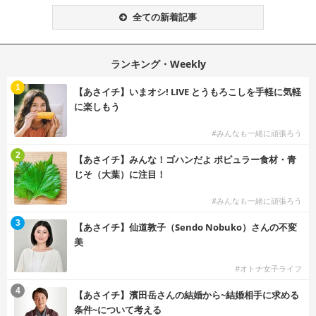
全ての新着記事
ランキング・Weekly
1
【あさイチ】いまオシ! LIVE とうもろこしを手軽に気軽
に楽しもう
#みんなも一緒に頑張ろう
2
【あさイチ】みんな！ゴハンだよ ポピュラー食材・青
じそ（大葉）に注目！
#みんなも一緒に頑張ろう
3
【あさイチ】仙道敦子（Sendo Nobuko）さんの不変
美
#オトナ女子ライフ
4
【あさイチ】濱田岳さんの結婚から~結婚相手に求める
条件~について考える