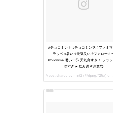
#チョコミント #チョコミン党 #ファミマ
ラッペ #暑い #天気良い #フォローミ
#followme 暑いー💦 天気良すぎ！ フラ
味すぎ☀️ 飲み過ぎ注意😎
A post shared by
mint2
(@dpng.725a) on
Ju