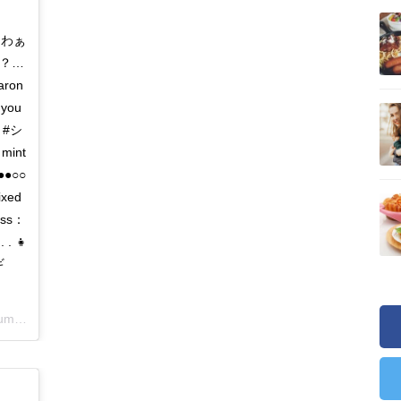
. わぁ
る？…
ron
 you
🍨 #シ
int
●●○○
xed
ess：
. 👧
ギ
) on
Jun 16, 2018 at 9:32pm PDT