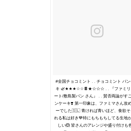
#全国チョコミント . . チョコミント パ
キ 🌿★★★☆☆🍫★☆☆☆ . . 『ファミ
ート/敷島製パン さん』 . . 賛否両論がす
ンケーキ❣️ 第一印象は、ファミマさん攻
ーでした🇸🇱 青ければ青いほど、食欲
れる私は好き💙特にもちもちしてる生地
しい🙆 皆さんのアレンジや盛り付けも