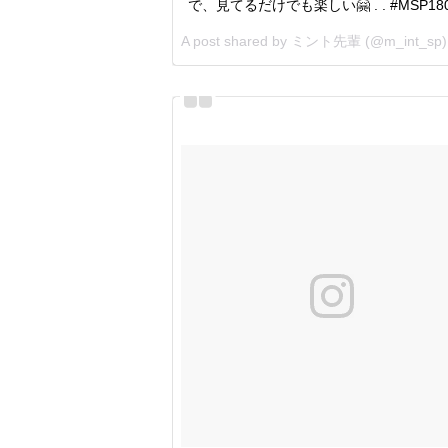
で、見てるだけでも楽しい🤗 . . #MSP180
A post shared by
ミント先輩
(@m_int_sp)