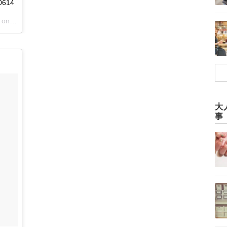
614
 on
Jun 14, 2018 at 1:11am PDT
大
事