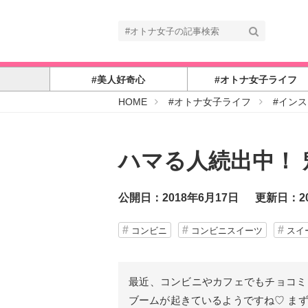
#美人好奇心
#オトナ女子ライフ
#
HOME
#オトナ女子ライフ
#イン
オ
ト
ナ
女
子
ハマる人続出中！ 
公開日：2018年6月17日
更新日：20
コンビニ
コンビニスイーツ
スイ
最近、コンビニやカフェでもチョコミ
ブームが起きているようですね♡ ま