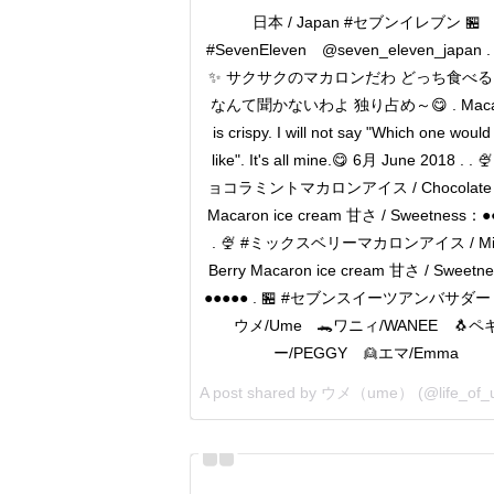
日本 / Japan #セブンイレブン 🏪
#SevenEleven @seven_eleven_japan 
✨ サクサクのマカロンだわ どっち食べ
なんて聞かないわよ 独り占め～😋 . Maca
is crispy. I will not say "Which one would
like". It's all mine.😋 6月 June 2018 . . 
ョコラミントマカロンアイス / Chocolate m
Macaron ice cream 甘さ / Sweetness：●
. 🍨 #ミックスベリーマカロンアイス / Mi
Berry Macaron ice cream 甘さ / Sweetn
●●●●● . 🏪 #セブンスイーツアンバサダー . 
ウメ/Ume 🐊ワニィ/WANEE 🐧ペ
ー/PEGGY 👱エマ/Emma
A post shared by
ウメ（ume）
(@life_of_ume