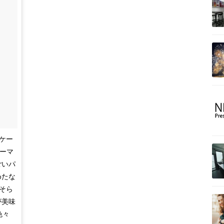
ンケー
リーマ
ごいパ
めたな
そそら
が美味
色々