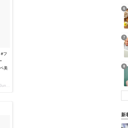
6
7
 #フ
ー
8
ッペ美
n 16, 2018 at 11:57pm PDT
新