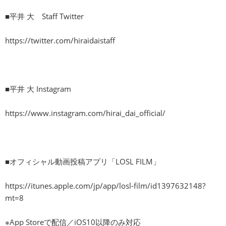
■平井 大 Staff Twitter
https://twitter.com/hiraidaistaff
■平井 大 Instagram
https://www.instagram.com/hirai_dai_official/
■オフィシャル動画投稿アプリ「LOSL FILM」
https://itunes.apple.com/jp/app/losl-film/id1397632148?
mt=8
※App Storeで配信／iOS10以降のみ対応