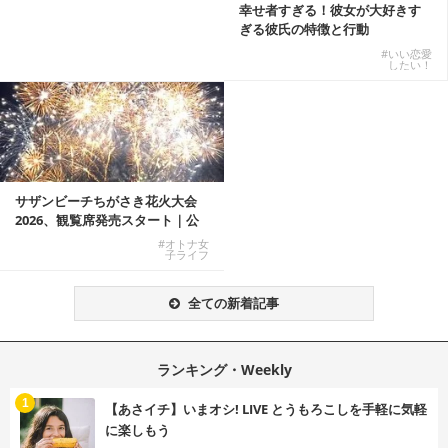
幸せ者すぎる！彼女が大好きす
ぎる彼氏の特徴と行動
#いい恋愛
したい！
サザンビーチちがさき花火大会
2026、観覧席発売スタート｜公
式有料席と屋外...
#オトナ女
子ライフ
全ての新着記事
ランキング・Weekly
1
【あさイチ】いまオシ! LIVE とうもろこしを手軽に気軽
に楽しもう