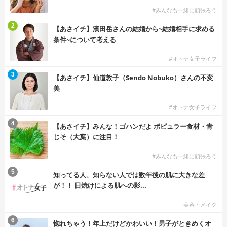
#みんなも一緒に頑張ろう
2
【あさイチ】濱田岳さんの結婚から~結婚相手に求める
条件~について考える
#オトナ女子ライフ
3
【あさイチ】仙道敦子（Sendo Nobuko）さんの不変
美
#オトナ女子ライフ
4
【あさイチ】みんな！ゴハンだよ ポピュラー食材・青
じそ（大葉）に注目！
#みんなも一緒に頑張ろう
5
知ってる人、知らない人では数年後の肌に大きな差
が！！ 日焼けによる肌への影...
美容・メイク
6
惚れちゃう！年上だけどかわいい！男子がときめくオ