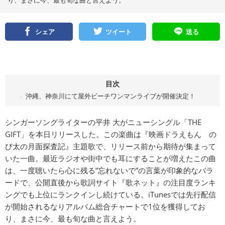
り、まさに今、最も旬な曲と言えよう。
シェア
ツイート
送る
目次
沖縄、神奈川にて屋外ビーチワンマンライブが開催決定！
シンガーソングライターの平井 大がニューシングル「THE
GIFT」を本日リリースした。この楽曲は『映画ドラえもん の
び太の月面探査記』主題歌で、リリース前から期待が集まって
いた一曲。最近ラジオや街中でも耳にすることが増えたこの曲
は、一度聴いたら心に残る”忘れないで”の言葉が印象的なバラ
ードで、公開直後から歌詞サイト『歌ネット』の注目度ランキ
ングでも上位にランクインし続けている。iTunesでは先行配信
が開始されるなりアルバム総合チャートで1位を獲得してお
り、まさに今、最も旬な曲と言えよう。