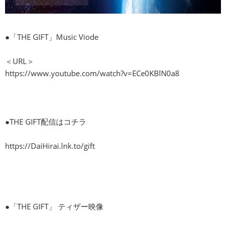
●「THE GIFT」Music Viode
＜URL＞
https://www.youtube.com/watch?v=ECe0KBlN0a8
●THE GIFT配信はコチラ
https://DaiHirai.lnk.to/gift
●「THE GIFT」 ティザー映像