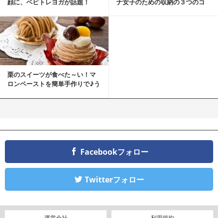
顔に、ベビトレヨガが話題！
ナ女子のための収納の３つのコ
ツ
栗のスイーツが食べた～い！マ
ロンペーストを簡単手作りで♪う
ちカフェバンザイ！
Facebookフォロー
Twitterフォロー
運営会社
利用規約