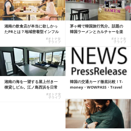
湘南の飲食店が本当に欲しかっ
茅ヶ崎で韓国旅行気分。話題の
たPRとは？地域密着型インフル
韓国ラーメンとカルチャーを楽
エンサーサービス...
しむKOREAN ...
#オトナ女
#オトナ女
子ライフ
子ライフ
湘南の海を一望する屋上付き一
韓国の交通カード徹底比較！T-
棟貸しビル。江ノ島西浜を日常
money・WOWPASS・Travel
にできる特別な物件
W...
#オトナ女
子ライフ