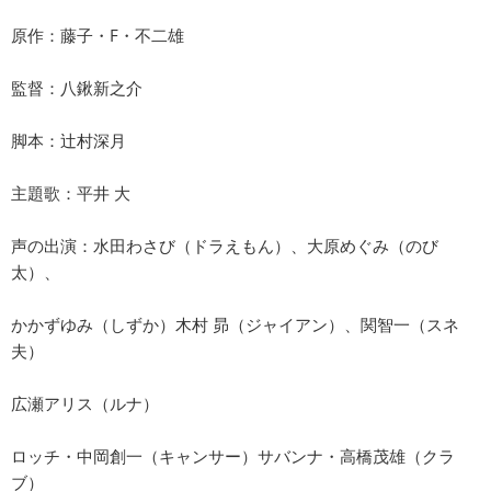
原作：藤子・F・不二雄
監督：八鍬新之介
脚本：辻村深月
主題歌：平井 大
声の出演：水田わさび（ドラえもん）、大原めぐみ（のび
太）、
かかずゆみ（しずか）木村 昴（ジャイアン）、関智一（スネ
夫）
広瀬アリス（ルナ）
ロッチ・中岡創一（キャンサー）サバンナ・高橋茂雄（クラ
ブ）