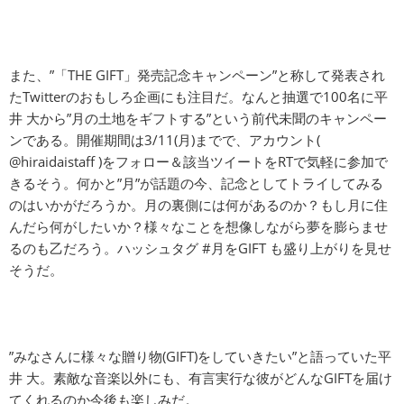
また、”「THE GIFT」発売記念キャンペーン”と称して発表され
たTwitterのおもしろ企画にも注目だ。なんと抽選で100名に平
井 大から”月の土地をギフトする”という前代未聞のキャンペー
ンである。開催期間は3/11(月)までで、アカウント(
@hiraidaistaff )をフォロー＆該当ツイートをRTで気軽に参加で
きるそう。何かと”月”が話題の今、記念としてトライしてみる
のはいかがだろうか。月の裏側には何があるのか？もし月に住
んだら何がしたいか？様々なことを想像しながら夢を膨らませ
るのも乙だろう。ハッシュタグ #月をGIFT も盛り上がりを見せ
そうだ。
”みなさんに様々な贈り物(GIFT)をしていきたい”と語っていた平
井 大。素敵な音楽以外にも、有言実行な彼がどんなGIFTを届け
てくれるのか今後も楽しみだ。