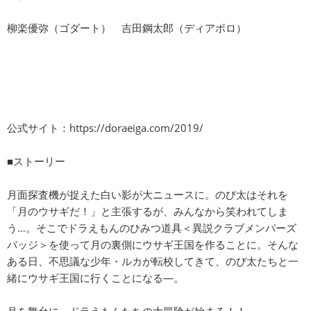
柳楽優弥（ゴダート） 吉田鋼太郎（ディアボロ）
公式サイト：
https://doraeiga.com/2019/
■ストーリー
月面探査機が捉えた白い影が大ニュースに。のび太はそれを
「月のウサギだ！」と主張するが、みんなから笑われてしま
う…。そこでドラえもんのひみつ道具＜異説クラブメンバーズ
バッジ＞を使って月の裏側にウサギ王国を作ることに。そんな
ある日、不思議な少年・ルカが転校してきて、のび太たちと一
緒にウサギ王国に行くことになる―。
月を舞台に、ドラえもんたちの大冒険が始まる！！