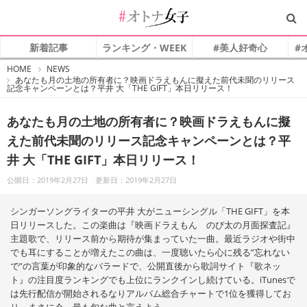
新着記事
ランキング・WEEK
#美人好奇心
#
#
HOME
NEWS
オ
あなたも月の土地の所有者に？映画ドラえもんに擬えた前代未聞のリリース
ト
記念キャンペーンとは？平井 大「THE GIFT」本日リリース！
ナ
女
子
あなたも月の土地の所有者に？映画ドラえもんに擬
えた前代未聞のリリース記念キャンペーンとは？平
井 大「THE GIFT」本日リリース！
公開日：2019年2月27日
更新日：2019年2月27日
シンガーソングライターの平井 大がニューシングル「THE GIFT」を本
日リリースした。この楽曲は『映画ドラえもん のび太の月面探査記』
主題歌で、リリース前から期待が集まっていた一曲。最近ラジオや街中
でも耳にすることが増えたこの曲は、一度聴いたら心に残る”忘れない
で”の言葉が印象的なバラードで、公開直後から歌詞サイト『歌ネッ
ト』の注目度ランキングでも上位にランクインし続けている。iTunesで
は先行配信が開始されるなりアルバム総合チャートで1位を獲得してお