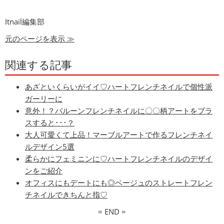
Itnail編集部
元のページを表示 ≫
関連する記事
あざといくらいがイイ♡ハートフレンチネイルで個性派
ガーリーに
意外！？バルーンフレンチネイルに〇〇柄アートをプラ
スすると･･･？
大人可愛くて上品！マーブルアートで作るフレンチネイ
ルデザイン5選
柔らかにフェミニンに♡ハートフレンチネイルのデザイ
ンをご紹介
オフィスにもデートにも◎ベージュのストレートフレン
チネイルできちんと指♡
= END =