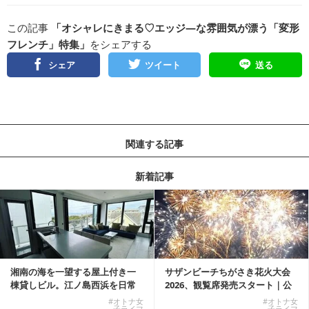
この記事
「オシャレにきまる♡エッジ―な雰囲気が漂う「変形
フレンチ」特集」
をシェアする
シェア
ツイート
送る
関連する記事
新着記事
湘南の海を一望する屋上付き一
サザンビーチちがさき花火大会
棟貸しビル。江ノ島西浜を日常
2026、観覧席発売スタート｜公
にできる特別な物件
式有料席と屋外...
#オトナ女
#オトナ女
子ライフ
子ライフ