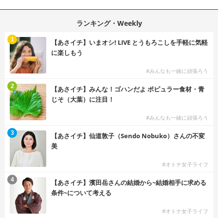
ランキング・Weekly
1
【あさイチ】いまオシ! LIVE とうもろこしを手軽に気軽
に楽しもう
#みんなも一緒に頑張ろう
2
【あさイチ】みんな！ゴハンだよ ポピュラー食材・青
じそ（大葉）に注目！
#みんなも一緒に頑張ろう
3
【あさイチ】仙道敦子（Sendo Nobuko）さんの不変
美
#オトナ女子ライフ
4
【あさイチ】濱田岳さんの結婚から~結婚相手に求める
条件~について考える
#オトナ女子ライフ