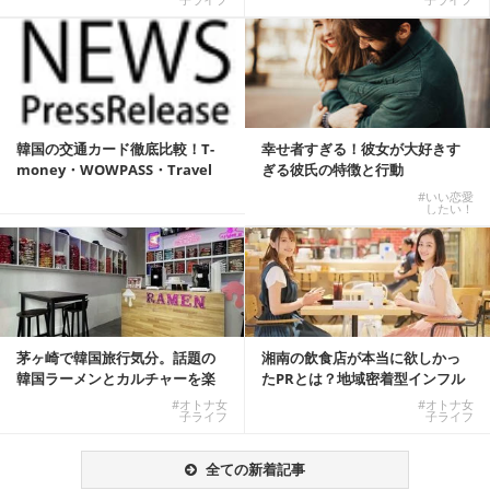
韓国の交通カード徹底比較！T-
幸せ者すぎる！彼女が大好きす
money・WOWPASS・Travel
ぎる彼氏の特徴と行動
W...
#いい恋愛
したい！
茅ヶ崎で韓国旅行気分。話題の
湘南の飲食店が本当に欲しかっ
韓国ラーメンとカルチャーを楽
たPRとは？地域密着型インフル
しむKOREAN ...
エンサーサービス...
#オトナ女
#オトナ女
子ライフ
子ライフ
全ての新着記事