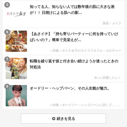
5
知ってる人、知らない人では数年後の肌に大きな差
が！！ 日焼けによる肌への影...
美容・メイク
6
【あさイチ】「持ち寄りパーティーに何を持っていけ
ばいいの？」簡単で見栄えが...
＜特集＞オトナ女子のライフスタイル・カルチャー
7
転職を繰り返す彼と付き合い続けようか迷ったときの
対処法
#いい恋愛したい！
8
オードリー・ヘップバーン、その人生観が魅力。
＜特集＞オードリー・ヘップバーンに恋して。。。
続きを見る