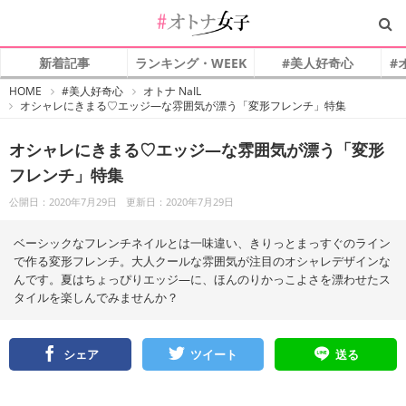
新着記事
ランキング・WEEK
#美人好奇心
#
#
HOME
#美人好奇心
オトナ NaIL
オ
オシャレにきまる♡エッジ―な雰囲気が漂う「変形フレンチ」特集
ト
ナ
女
子
オシャレにきまる♡エッジ―な雰囲気が漂う「変形
フレンチ」特集
公開日：2020年7月29日
更新日：2020年7月29日
ベーシックなフレンチネイルとは一味違い、きりっとまっすぐのライン
で作る変形フレンチ。大人クールな雰囲気が注目のオシャレデザインな
んです。夏はちょっぴりエッジ―に、ほんのりかっこよさを漂わせたス
タイルを楽しんでみませんか？
シェア
ツイート
送る