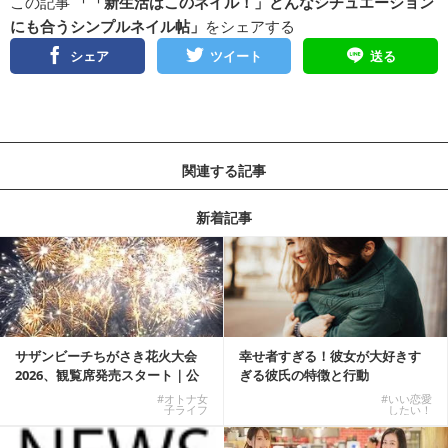
この記事
「「新生活はこのネイル！」どんなシチュエーション
にも合うシンプルネイル帖」
をシェアする
シェア
ツイート
送る
関連する記事
新着記事
サザンビーチちがさき花火大会
幸せ者すぎる！彼女が大好きす
2026、観覧席発売スタート｜公
ぎる彼氏の特徴と行動
式有料席と屋外...
#オトナ女
#いい恋愛
子ライフ
したい！