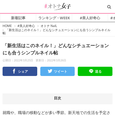
新着記事
ランキング・WEEK
#美人好奇心
#
#
HOME
#美人好奇心
オトナ NaIL
オ
「新生活はこのネイル！」どんなシチュエーションにも合うシンプルネイル
ト
帖
ナ
女
子
「新生活はこのネイル！」どんなシチュエーション
にも合うシンプルネイル帖
公開日：2022年3月25日
更新日：2022年3月26日
シェア
ツイート
送る
目次
就職や、職場の移動などが多い季節。新天地での生活を予定さ