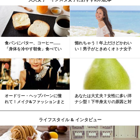
食パンにバター、コーヒー……
惚れちゃう！年上だけどかわい
「身体を冷やす朝食」食べてい
い！男子がときめくオトナ女子
ませんか？
とは？
オードリー・ヘップバーンに憧
あなたは大丈夫？女性に多い洋
れて！メイク&ファッションまと
ナシ型！下半身太りの原因と対
め
策
ライフスタイル & インタビュー