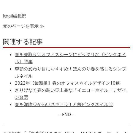
Itnail編集部
元のページを表示 ≫
関連する記事
春を先取り♡オフィスシーンにピッタリな《ピンクネイ
ル》特集
季節の変わり目におすすめ！ほんのり春を感じるシンプ
ルネイル
2022年【最新版】春のオフィスネイルデザイン10選
さりげなく春の装い♡上品な「イエローネイル」デザイ
ン８選
春を満喫♡︎かわいさギュッ！と桜ピンクネイル♡
= END =