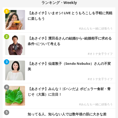
ランキング・Weekly
1
【あさイチ】いまオシ! LIVE とうもろこしを手軽に気軽
に楽しもう
#みんなも一緒に頑張ろう
2
【あさイチ】濱田岳さんの結婚から~結婚相手に求める
条件~について考える
#オトナ女子ライフ
3
【あさイチ】仙道敦子（Sendo Nobuko）さんの不変
美
#オトナ女子ライフ
4
【あさイチ】みんな！ゴハンだよ ポピュラー食材・青
じそ（大葉）に注目！
#みんなも一緒に頑張ろう
5
知ってる人、知らない人では数年後の肌に大きな差