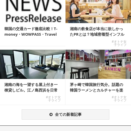
韓国の交通カード徹底比較！T-
湘南の飲食店が本当に欲しかっ
money・WOWPASS・Travel
たPRとは？地域密着型インフル
W...
エンサーサービス...
#オトナ女
子ライフ
湘南の海を一望する屋上付き一
茅ヶ崎で韓国旅行気分。話題の
棟貸しビル。江ノ島西浜を日常
韓国ラーメンとカルチャーを楽
にできる特別な物件
しむKOREAN ...
#オトナ女
#オトナ女
子ライフ
子ライフ
全ての新着記事