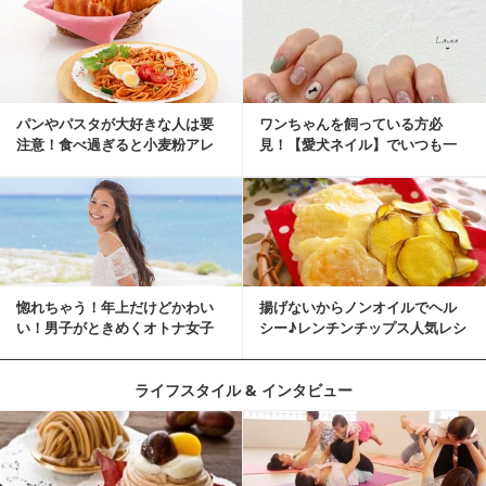
パンやパスタが大好きな人は要
ワンちゃんを飼っている方必
注意！食べ過ぎると小麦粉アレ
見！【愛犬ネイル】でいつも一
ルギーになるかも？
緒に♡
惚れちゃう！年上だけどかわい
揚げないからノンオイルでヘル
い！男子がときめくオトナ女子
シー♪レンチンチップス人気レシ
とは？
ピ
ライフスタイル & インタビュー