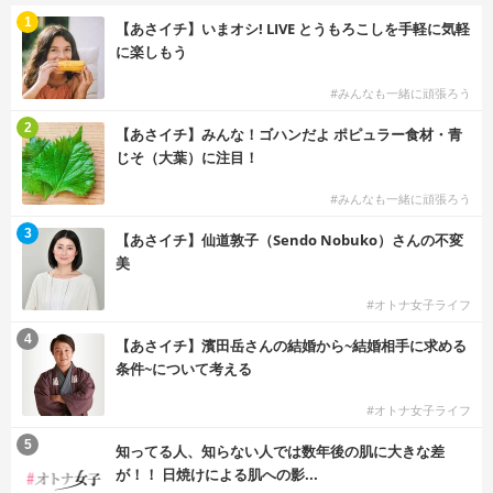
1
【あさイチ】いまオシ! LIVE とうもろこしを手軽に気軽
に楽しもう
#みんなも一緒に頑張ろう
2
【あさイチ】みんな！ゴハンだよ ポピュラー食材・青
じそ（大葉）に注目！
#みんなも一緒に頑張ろう
3
【あさイチ】仙道敦子（Sendo Nobuko）さんの不変
美
#オトナ女子ライフ
4
【あさイチ】濱田岳さんの結婚から~結婚相手に求める
条件~について考える
#オトナ女子ライフ
5
知ってる人、知らない人では数年後の肌に大きな差
が！！ 日焼けによる肌への影...