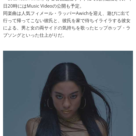
日20時にはMusic Videoの公開も予定。
同楽曲は人気フィメール・ラッパーAwichを迎え、遊びに出て
行って帰ってこない彼氏と、彼氏を家で待ちイライラする彼女
による、男と女の両サイドの気持ちを歌ったヒップホップ・ラ
ブソングといった仕上がりだ。