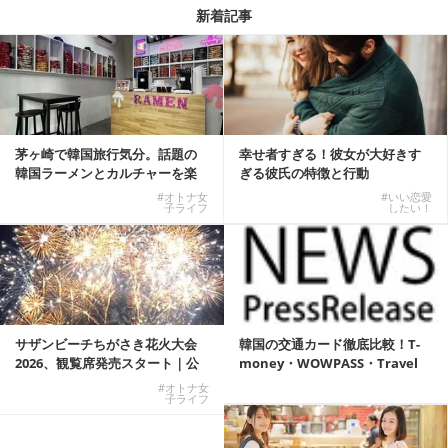
新着記事
茅ヶ崎で韓国旅行気分。話題の
幸せ者すぎる！彼女が大好きす
韓国ラーメンとカルチャーを楽
ぎる彼氏の特徴と行動
しむKOREAN ...
#オトナ女
#いい恋愛
子ライフ
したい！
サザンビーチちがさき花火大会
韓国の交通カード徹底比較！T-
2026、観覧席発売スタート｜公
money・WOWPASS・Travel
式有料席と屋外...
W...
#オトナ女
子ライフ