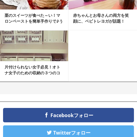
栗のスイーツが食べた～い！マ
赤ちゃんとお母さんの両方を笑
ロンペーストを簡単手作りで♪う
顔に、ベビトレヨガが話題！
ちカフェバンザイ！
片付けられない女子必見！オト
ナ女子のための収納の３つのコ
ツ
Facebookフォロー
Twitterフォロー