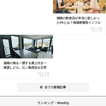
湘南の飲食店が本当に欲しかっ
たPRとは？地域密着型インフル
エンサーサービス...
#オトナ女
子ライフ
湘南の海を一望する屋上付き一
棟貸しビル。江ノ島西浜を日常
にできる特別な物件
#オトナ女
子ライフ
全ての新着記事
ランキング・Weekly