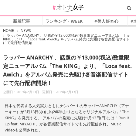
新着記事
ランキング・WEEK
#美人好奇心
#
#
HOME
NEWS
オ
ラッパー ANARCHY 、話題の￥13,000(税込)数量限定ニューアルバム「The
ト
KING」より、「Loca feat. Awich」をアルバム発売に先駆け各音楽配信サイト
ナ
にて先行配信開始！
女
子
ラッパー ANARCHY 、話題の￥13,000(税込)数量限
定ニューアルバム「The KING」より、「Loca feat.
Awich」をアルバム発売に先駆け各音楽配信サイト
にて先行配信開始！
公開日：2019年2月13日
更新日：2019年2月13日
日本を代表する人気実力ともにナンバー１のラッパーANARCHY（アナ
ーキー）が3月13日(水)に約2年半ぶりとなるオリジナルアルバム「The
KING」を発売する。 アルバムの発売に先駆け1月13日(日)には「Run It
Up feat. MIYACHI」が各音楽配信サイトでも先行配信され、Music
Videoも公開された。