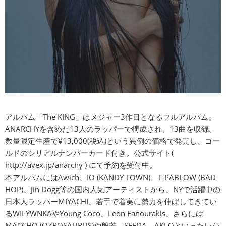
アルバム「The KING」はメジャー3作目となるフルアルバム。
ANARCHYを含めた13人のラッパーで構成され、13曲を収録。
数量限定生産で¥13,000(税込)という異例の価格で発売し、ゴー
ルドのシリアルナンバーカード付き。公式サイト(
http://avex.jp/anarchy
) にて予約を受付中。
本アルバムにはAwich、IO (KANDY TOWN)、T-PABLOW (BAD
HOP)、Jin Dogg等の国内人気アーティストから、NYで活躍中の
日本人ラッパーMIYACHI、若手で着実に勢力を伸ばしてきてい
るWILYWNKAやYoung Coco、Leon Fanourakis、さらには
MACCHO (OZROSAURUS)や般若、SEEDA、AKLOといったレジ