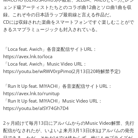
ェンド級アーティストたちとのコラボ曲12曲とソロ曲1曲を収
録。これぞ今の日本語ラップ最前線と言える作品だ。
CDには収録された楽曲をスマートフォンですぐ楽しむことがで
きるスマプラミュージックも封入されている。
「Loca feat. Awich」各音楽配信サイトURL：
https://avex.lnk.to/loca
「Loca feat. Awich」Music Video URL​：​
https://youtu.be/wRWV0rpPimo(2月13日20時解禁予定)
「Run It Up feat. MIYACHI」各音楽配信サイトURL​：​
https://avex.lnk.to/runitup
「Run It Up feat. MIYACHI」Music Video URL​：​
https://youtu.be/aISY74Gh7D4
2ヶ月続けて毎月13日にアルバムからのMusic Video解禁、先行
配信がなされたが、いよいよ来月3月13日(水)はアルバムの発売
日である。ただ、それだけでは終わらず、他にもサプライズが