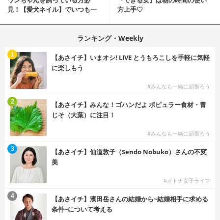
ワンちゃんを飼っている方必
『できる女』は朝の時間の使い
見！【愛犬ネイル】でいつも一
方上手♡
緒に♡
ランキング・Weekly
1
【あさイチ】いまオシ! LIVE とうもろこしを手軽に気軽
に楽しもう
#みんなも一緒に頑張ろう
2
【あさイチ】みんな！ゴハンだよ ポピュラー食材・青
じそ（大葉）に注目！
#みんなも一緒に頑張ろう
3
【あさイチ】仙道敦子（Sendo Nobuko）さんの不変
美
#オトナ女子ライフ
4
【あさイチ】濱田岳さんの結婚から~結婚相手に求める
条件~について考える