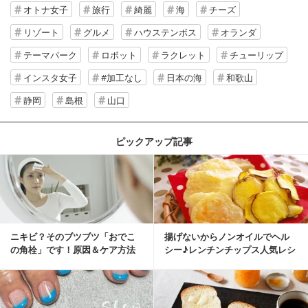
オトナ女子
旅行
綺麗
海
チーズ
リゾート
グルメ
ハウステンボス
オランダ
テーマパーク
ロボット
ラクレット
チューリップ
インスタ女子
#加工なし
日本の海
和歌山
静岡
島根
山口
ピックアップ記事
ニキビ？そのブツブツ「おでこ
揚げないからノンオイルでヘル
の角栓」です！原因＆ケア方法
シー♪レンチンチップス人気レシ
ピ