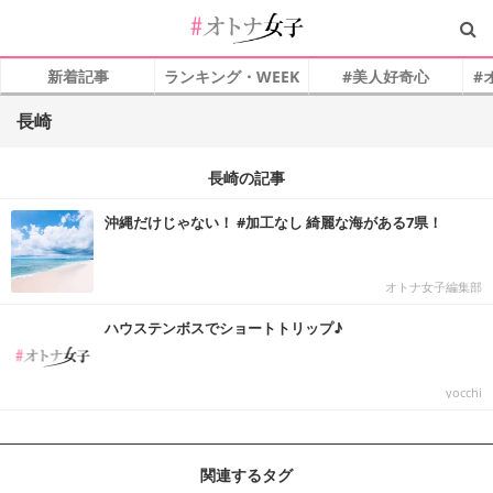
新着記事
ランキング・WEEK
#美人好奇心
#
長崎
長崎の記事
沖縄だけじゃない！ #加工なし 綺麗な海がある7県！
オトナ女子編集部
ハウステンボスでショートトリップ♪
yocchi
関連するタグ