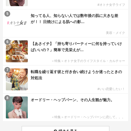
#オトナ女子ライフ
5
知ってる人、知らない人では数年後の肌に大きな差
が！！ 日焼けによる肌への影...
美容・メイク
6
【あさイチ】「持ち寄りパーティーに何を持っていけ
ばいいの？」簡単で見栄えが...
＜特集＞オトナ女子のライフスタイル・カルチャー
7
転職を繰り返す彼と付き合い続けようか迷ったときの
対処法
#いい恋愛したい！
8
オードリー・ヘップバーン、その人生観が魅力。
＜特集＞オードリー・ヘップバーンに恋して。。。
続きを見る