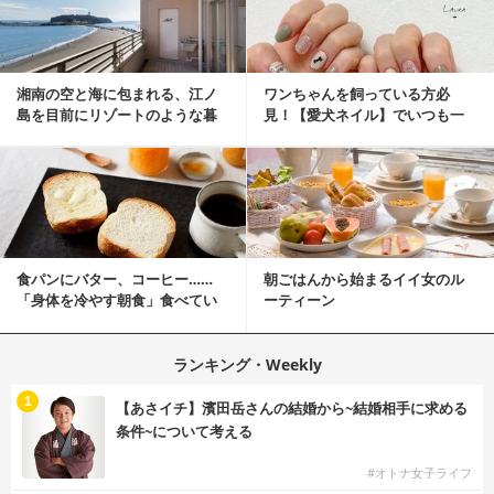
湘南の空と海に包まれる、江ノ
ワンちゃんを飼っている方必
島を目前にリゾートのような暮
見！【愛犬ネイル】でいつも一
らしをする
緒に♡
食パンにバター、コーヒー……
朝ごはんから始まるイイ女のル
「身体を冷やす朝食」食べてい
ーティーン
ませんか？
ランキング・Weekly
1
【あさイチ】濱田岳さんの結婚から~結婚相手に求める
条件~について考える
#オトナ女子ライフ