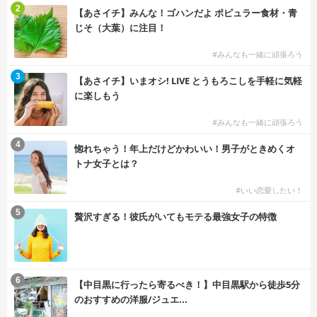
2
【あさイチ】みんな！ゴハンだよ ポピュラー食材・青
じそ（大葉）に注目！
#みんなも一緒に頑張ろう
3
【あさイチ】いまオシ! LIVE とうもろこしを手軽に気軽
に楽しもう
#みんなも一緒に頑張ろう
4
惚れちゃう！年上だけどかわいい！男子がときめくオ
トナ女子とは？
#いい恋愛したい！
5
贅沢すぎる！彼氏がいてもモテる最強女子の特徴
6
【中目黒に行ったら寄るべき！】中目黒駅から徒歩5分
のおすすめの洋服/ジュエ...