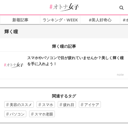
新着記事
ランキング・WEEK
#美人好奇心
#
輝く瞳
輝く瞳の記事
スマホやパソコンで目が疲れていませんか？美しく輝く瞳
を手に入れよう！
note_
関連するタグ
美容のススメ
スマホ
疲れ目
アイケア
パソコン
スマホ老眼