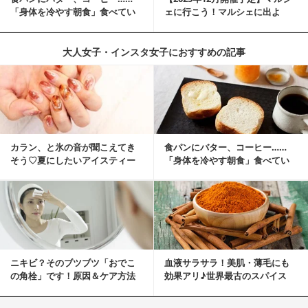
「身体を冷やす朝食」食べてい
ェに行こう！マルシェに出よ
ませんか？
う！湘南マルシ...
大人女子・インスタ女子におすすめの記事
カラン、と氷の音が聞こえてき
食パンにバター、コーヒー……
そう♡夏にしたいアイスティー
「身体を冷やす朝食」食べてい
ネイル
ませんか？
ニキビ？そのブツブツ「おでこ
血液サラサラ！美肌・薄毛にも
の角栓」です！原因＆ケア方法
効果アリ♪世界最古のスパイス
「シナモン」で若返り！