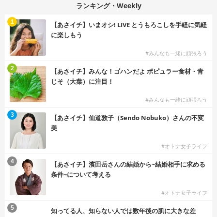
ランキング・Weekly
1
【あさイチ】いまオシ! LIVE とうもろこしを手軽に気軽
に楽しもう
#みんなも一緒に頑張ろう
2
【あさイチ】みんな！ゴハンだよ ポピュラー食材・青
じそ（大葉）に注目！
#みんなも一緒に頑張ろう
3
【あさイチ】仙道敦子（Sendo Nobuko）さんの不変
美
#オトナ女子ライフ
4
【あさイチ】濱田岳さんの結婚から~結婚相手に求める
条件~について考える
#オトナ女子ライフ
5
知ってる人、知らない人では数年後の肌に大きな差