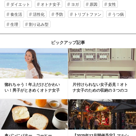
ダイエット
オトナ女子
ヨガ
原因
女性
食生活
活性化
予防
トリプトファン
うつ病
生理
割り込み型
ピックアップ記事
惚れちゃう！年上だけどかわい
片付けられない女子必見！オト
い！男子がときめくオトナ女子
ナ女子のための収納の３つのコ
とは？
ツ
食パンにバター、コーヒー……
【2025年12月開催予定】マルシ