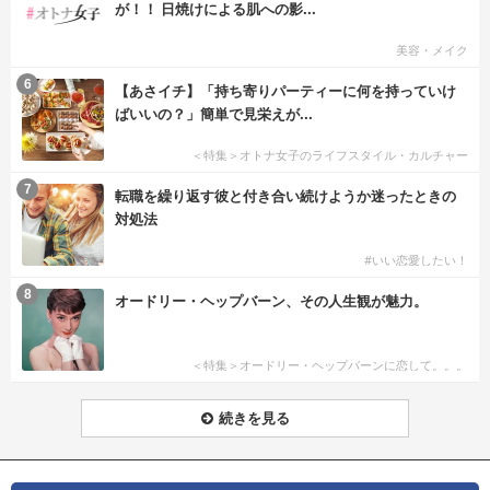
が！！ 日焼けによる肌への影...
美容・メイク
6
【あさイチ】「持ち寄りパーティーに何を持っていけ
ばいいの？」簡単で見栄えが...
＜特集＞オトナ女子のライフスタイル・カルチャー
7
転職を繰り返す彼と付き合い続けようか迷ったときの
対処法
#いい恋愛したい！
8
オードリー・ヘップバーン、その人生観が魅力。
＜特集＞オードリー・ヘップバーンに恋して。。。
続きを見る