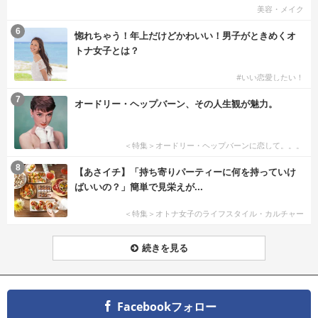
美容・メイク
6
惚れちゃう！年上だけどかわいい！男子がときめくオ
トナ女子とは？
#いい恋愛したい！
7
オードリー・ヘップバーン、その人生観が魅力。
＜特集＞オードリー・ヘップバーンに恋して。。。
8
【あさイチ】「持ち寄りパーティーに何を持っていけ
ばいいの？」簡単で見栄えが...
＜特集＞オトナ女子のライフスタイル・カルチャー
続きを見る
Facebookフォロー