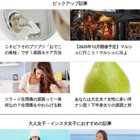
ピックアップ記事
ニキビ？そのブツブツ「おでこ
【2025年12月開催予定】マルシ
の角栓」です！原因＆ケア方法
ェに行こう！マルシェに出よ
う！湘南マルシ...
ツラ～イ生理痛の原因って一体
あなたは大丈夫？女性に多い洋
何なの？生理痛をやわらげる飲
ナシ型！下半身太りの原因と対
み物・食べ物とは？
策
大人女子・インスタ女子におすすめの記事