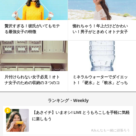
贅沢すぎる！彼氏がいてもモテ
惚れちゃう！年上だけどかわい
る最強女子の特徴
い！男子がときめくオトナ女子
とは？
片付けられない女子必見！オト
ミネラルウォーターでダイエッ
ナ女子のための収納の３つのコ
ト！「硬水」と「軟水」どっち
ツ
を選ぶ？
ランキング・Weekly
1
【あさイチ】いまオシ! LIVE とうもろこしを手軽に気軽
に楽しもう
#みんなも一緒に頑張ろう