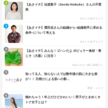
2
【あさイチ】仙道敦子（Sendo Nobuko）さんの不変
美
#オトナ女子ライフ
3
【あさイチ】濱田岳さんの結婚から~結婚相手に求める
条件~について考える
#オトナ女子ライフ
4
【あさイチ】みんな！ゴハンだよ ポピュラー食材・青
じそ（大葉）に注目！
#みんなも一緒に頑張ろう
5
知ってる人、知らない人では数年後の肌に大きな差
が！！ 日焼けによる肌への影...
美容・メイク
6
惚れちゃう！年上だけどかわいい！男子がときめくオ
トナ女子とは？