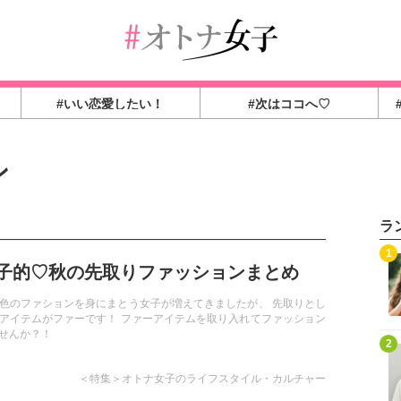
#いい恋愛したい！
#次はココへ♡
ン
ラ
1
子的♡秋の先取りファッションまとめ
色のファションを身にまとう女子が増えてきましたが、 先取りとし
アイテムがファーです！ ファーアイテムを取り入れてファッション
せんか？！
2
＜特集＞オトナ女子のライフスタイル・カルチャー