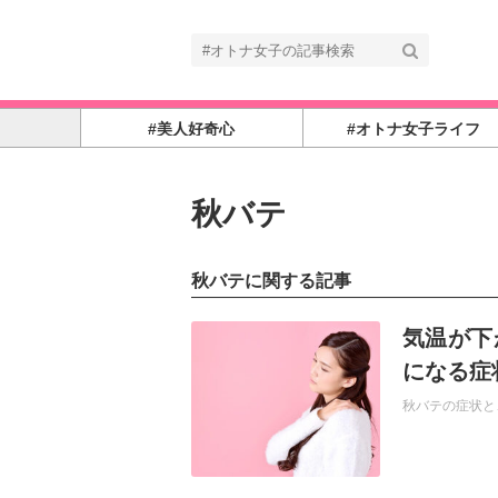
#美人好奇心
#オトナ女子ライフ
秋バテ
秋バテに関する記事
記事を読む
気温が下
になる症
秋バテの症状と