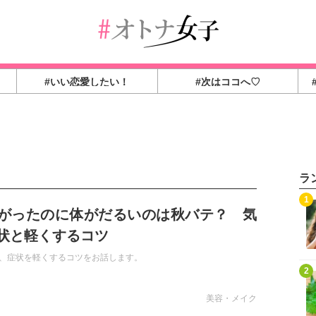
#いい恋愛したい！
#次はココへ♡
ラ
1
がったのに体がだるいのは秋バテ？ 気
状と軽くするコツ
、症状を軽くするコツをお話します。
2
美容・メイク