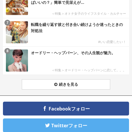
ばいいの？」簡単で見栄えが...
＜特集＞オトナ女子のライフスタイル・カルチャー
7
転職を繰り返す彼と付き合い続けようか迷ったときの
対処法
#いい恋愛したい！
8
オードリー・ヘップバーン、その人生観が魅力。
＜特集＞オードリー・ヘップバーンに恋して。。。
続きを見る
Facebookフォロー
Twitterフォロー