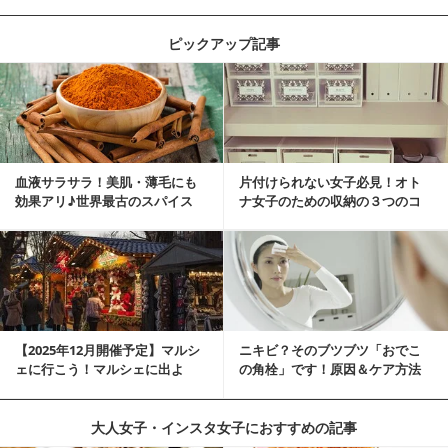
ピックアップ記事
血液サラサラ！美肌・薄毛にも
片付けられない女子必見！オト
効果アリ♪世界最古のスパイス
ナ女子のための収納の３つのコ
「シナモン」で若返り！
ツ
【2025年12月開催予定】マルシ
ニキビ？そのブツブツ「おでこ
ェに行こう！マルシェに出よ
の角栓」です！原因＆ケア方法
う！湘南マルシ...
大人女子・インスタ女子におすすめの記事