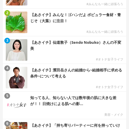
#みんなも一緒に頑張ろう
2
【あさイチ】みんな！ゴハンだよ ポピュラー食材・青
じそ（大葉）に注目！
#みんなも一緒に頑張ろう
3
【あさイチ】仙道敦子（Sendo Nobuko）さんの不変
美
#オトナ女子ライフ
4
【あさイチ】濱田岳さんの結婚から~結婚相手に求める
条件~について考える
#オトナ女子ライフ
5
知ってる人、知らない人では数年後の肌に大きな差
が！！ 日焼けによる肌への影...
美容・メイク
6
【あさイチ】「持ち寄りパーティーに何を持っていけ