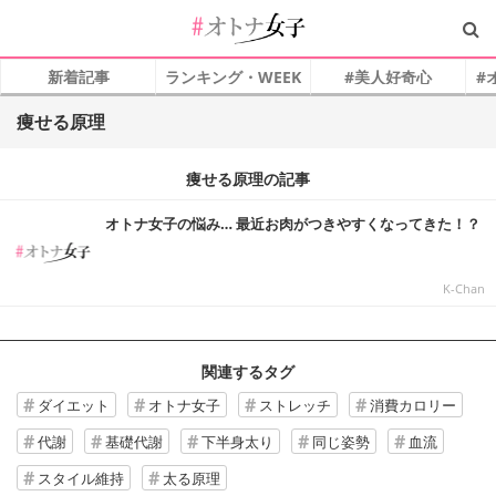
新着記事
ランキング・WEEK
#美人好奇心
#
痩せる原理
痩せる原理の記事
オトナ女子の悩み… 最近お肉がつきやすくなってきた！？
K-Chan
関連するタグ
ダイエット
オトナ女子
ストレッチ
消費カロリー
代謝
基礎代謝
下半身太り
同じ姿勢
血流
スタイル維持
太る原理