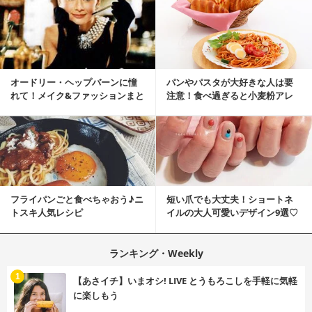
オードリー・ヘップバーンに憧
パンやパスタが大好きな人は要
れて！メイク&ファッションまと
注意！食べ過ぎると小麦粉アレ
め
ルギーになるかも？
フライパンごと食べちゃおう♪ニ
短い爪でも大丈夫！ショートネ
トスキ人気レシピ
イルの大人可愛いデザイン9選♡
ランキング・Weekly
1
【あさイチ】いまオシ! LIVE とうもろこしを手軽に気軽
に楽しもう