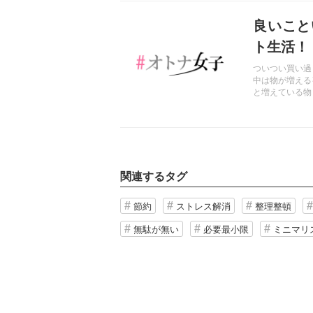
記事を読む
良いこと
ト生活！
ついつい買い過
中は物が増える
と増えている物
する時間、探し
解消され有意義
関連するタグ
節約
ストレス解消
整理整頓
無駄が無い
必要最小限
ミニマリ