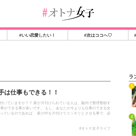
#いい恋愛したい！
#次はココへ♡
ラ
1
手は仕事もできる！！
付いていますか？？ 家が片付けられている人は、脳内で整理整頓す
仕事ができる事が多いです。 もし、あなたが今よりも仕事のできる女
っているのであれば、 家の中を片付けてスッキリとさせる事で、必
2
要なものの選別が上手になり、仕事も今よりも効率よくこなせるよ
もしれませんよ！
#オトナ女子ライフ