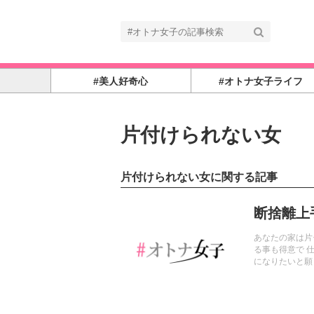
#美人好奇心
#オトナ女子ライフ
片付けられない女
片付けられない女に関する記事
記事を読む
断捨離上
あなたの家は片
る事も得意で 
になりたいと願
要な物と、不必
うになる近道か