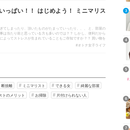
いっぱい！！ はじめよう！ ミニマリス
3
ぎてしまったり、頂いたものがたまっていったり、、、 と、部屋の
事は当たり前と思っている方も多いのでは？？ しかし、便利だから
によってストレスが生まれていることもご存知ですか？？ 買い物を
4
物をする時間、ミニマリスト生活を始めてみるとそのような時間も
#オトナ女子ライフ
な時間の使い方ができるようになるかもしれません！！
5
断捨離
ミニマリスト
できる女
綺麗な部屋
ストのメリット
お掃除
片付けられない人
6
7