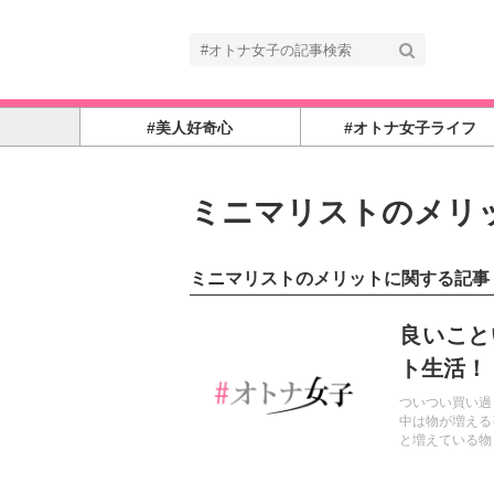
#美人好奇心
#オトナ女子ライフ
ミニマリストのメリ
ミニマリストのメリットに関する記事
記事を読む
良いこと
ト生活！
ついつい買い過
中は物が増える
と増えている物
する時間、探し
解消され有意義