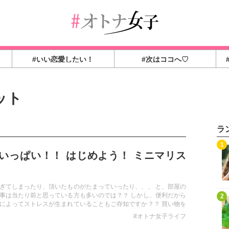
#いい恋愛したい！
#次はココへ♡
ット
ラ
1
いっぱい！！ はじめよう！ ミニマリス
ぎてしまったり、頂いたものがたまっていったり、、、 と、部屋の
事は当たり前と思っている方も多いのでは？？ しかし、便利だから
2
によってストレスが生まれていることもご存知ですか？？ 買い物を
物をする時間、ミニマリスト生活を始めてみるとそのような時間も
#オトナ女子ライフ
な時間の使い方ができるようになるかもしれません！！