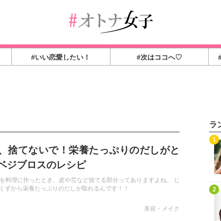
#いい恋愛したい！
#次はココへ♡
ラ
1
、捨てないで！栄養たっぷりのだしがと
ベジブロスのレシピ
を料理に作ったとき、皮や芯など捨てる部分ってありますよね。 じ
くずから栄養たっぷりのだしが取れるんです！！
2
美容・メイク