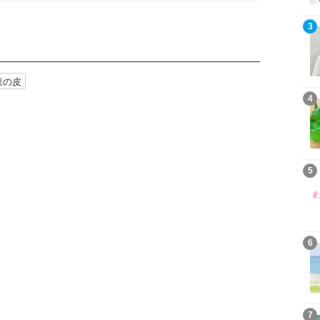
3
菜の皮
4
5
6
7