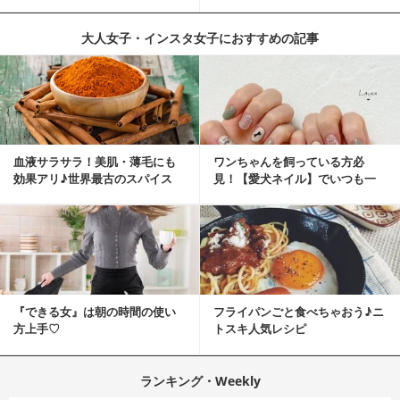
緒に♡
を選ぶ？
大人女子・インスタ女子におすすめの記事
血液サラサラ！美肌・薄毛にも
ワンちゃんを飼っている方必
効果アリ♪世界最古のスパイス
見！【愛犬ネイル】でいつも一
「シナモン」で若返り！
緒に♡
『できる女』は朝の時間の使い
フライパンごと食べちゃおう♪ニ
方上手♡
トスキ人気レシピ
ランキング・Weekly