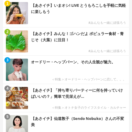
1
【あさイチ】いまオシ! LIVE とうもろこしを手軽に気軽
に楽しもう
#みんなも一緒に頑張ろう
2
【あさイチ】みんな！ゴハンだよ ポピュラー食材・青
じそ（大葉）に注目！
#みんなも一緒に頑張ろう
3
オードリー・ヘップバーン、その人生観が魅力。
＜特集＞オードリー・ヘップバーンに恋して。。。
4
【あさイチ】「持ち寄りパーティーに何を持っていけ
ばいいの？」簡単で見栄えが...
＜特集＞オトナ女子のライフスタイル・カルチャー
5
【あさイチ】仙道敦子（Sendo Nobuko）さんの不変
美