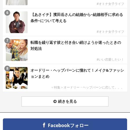
#オトナ女子ライフ
6
【あさイチ】濱田岳さんの結婚から~結婚相手に求める
条件~について考える
#オトナ女子ライフ
7
転職を繰り返す彼と付き合い続けようか迷ったときの
対処法
#いい恋愛したい！
8
オードリー・ヘップバーンに憧れて！メイク&ファッシ
ョンまとめ
＜特集＞オードリー・ヘップバーンに恋して。。。
続きを見る
Facebookフォロー