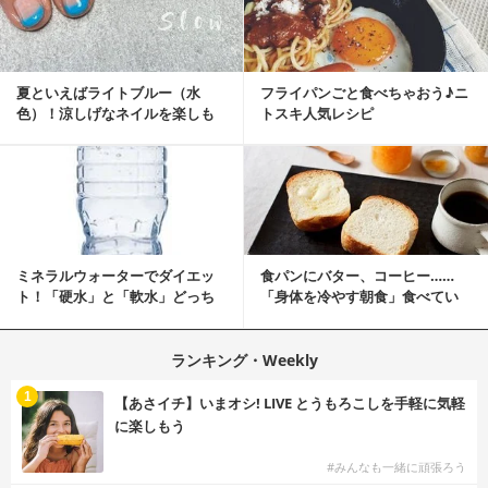
夏といえばライトブルー（水
フライパンごと食べちゃおう♪ニ
色）！涼しげなネイルを楽しも
トスキ人気レシピ
♡
ミネラルウォーターでダイエッ
食パンにバター、コーヒー……
ト！「硬水」と「軟水」どっち
「身体を冷やす朝食」食べてい
を選ぶ？
ませんか？
ランキング・Weekly
1
【あさイチ】いまオシ! LIVE とうもろこしを手軽に気軽
に楽しもう
#みんなも一緒に頑張ろう