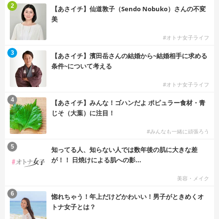
2
【あさイチ】仙道敦子（Sendo Nobuko）さんの不変
美
#オトナ女子ライフ
3
【あさイチ】濱田岳さんの結婚から~結婚相手に求める
条件~について考える
#オトナ女子ライフ
4
【あさイチ】みんな！ゴハンだよ ポピュラー食材・青
じそ（大葉）に注目！
#みんなも一緒に頑張ろう
5
知ってる人、知らない人では数年後の肌に大きな差
が！！ 日焼けによる肌への影...
美容・メイク
6
惚れちゃう！年上だけどかわいい！男子がときめくオ
トナ女子とは？