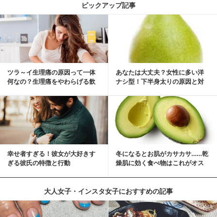
ピックアップ記事
ツラ～イ生理痛の原因って一体
あなたは大丈夫？女性に多い洋
何なの？生理痛をやわらげる飲
ナシ型！下半身太りの原因と対
み物・食べ物とは？
策
幸せ者すぎる！彼女が大好きす
冬になるとお肌がカサカサ……乾
ぎる彼氏の特徴と行動
燥肌に効く食べ物はこれがオス
スメ♪
大人女子・インスタ女子におすすめの記事