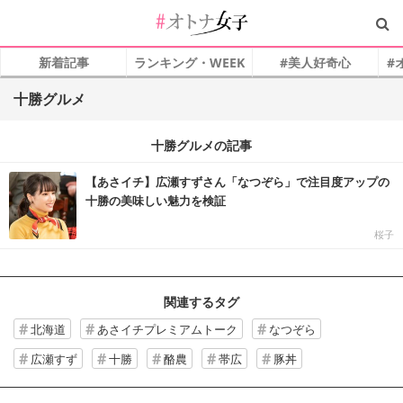
新着記事
ランキング・WEEK
#美人好奇心
#
十勝グルメ
十勝グルメの記事
【あさイチ】広瀬すずさん「なつぞら」で注目度アップの
十勝の美味しい魅力を検証
桜子
関連するタグ
北海道
あさイチプレミアムトーク
なつぞら
広瀬すず
十勝
酪農
帯広
豚丼