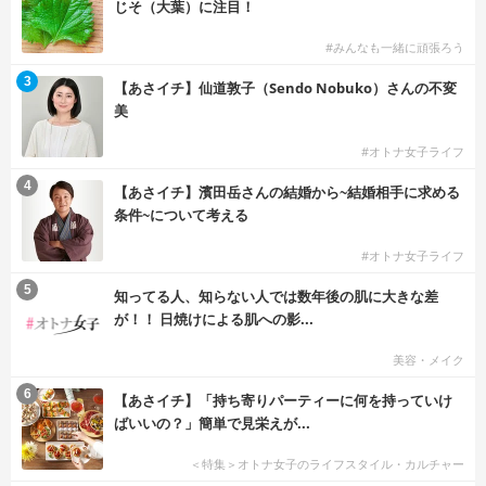
じそ（大葉）に注目！
#みんなも一緒に頑張ろう
3
【あさイチ】仙道敦子（Sendo Nobuko）さんの不変
美
#オトナ女子ライフ
4
【あさイチ】濱田岳さんの結婚から~結婚相手に求める
条件~について考える
#オトナ女子ライフ
5
知ってる人、知らない人では数年後の肌に大きな差
が！！ 日焼けによる肌への影...
美容・メイク
6
【あさイチ】「持ち寄りパーティーに何を持っていけ
ばいいの？」簡単で見栄えが...
＜特集＞オトナ女子のライフスタイル・カルチャー