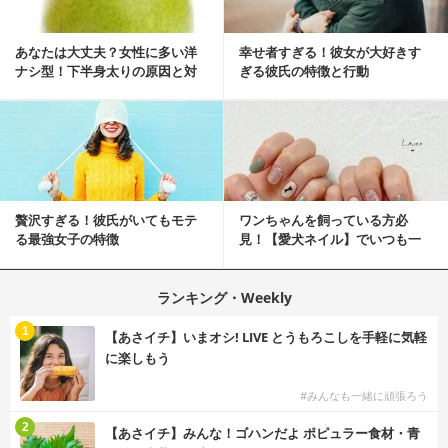
あなたは大丈夫？女性に多い洋
幸せ者すぎる！彼女が大好きす
ナシ型！下半身太りの原因と対
ぎる彼氏の特徴と行動
策
贅沢すぎる！彼氏がいてもモテ
ワンちゃんを飼っている方必
る最強女子の特徴
見！【愛犬ネイル】でいつも一
緒に♡
ランキング・Weekly
1
【あさイチ】いまオシ! LIVE とうもろこしを手軽に気軽
に楽しもう
#みんなも一緒に頑張ろう
2
【あさイチ】みんな！ゴハンだよ ポピュラー食材・青