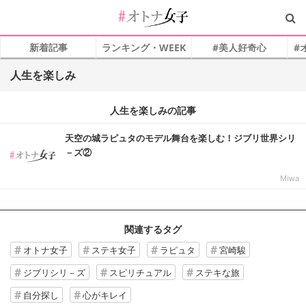
新着記事
ランキング・WEEK
#美人好奇心
#
人生を楽しみ
人生を楽しみの記事
天空の城ラピュタのモデル舞台を楽しむ！ジブリ世界シリ
－ズ②
Miwa
関連するタグ
オトナ女子
ステキ女子
ラピュタ
宮崎駿
ジブリシリ－ズ
スピリチュアル
ステキな旅
自分探し
心がキレイ