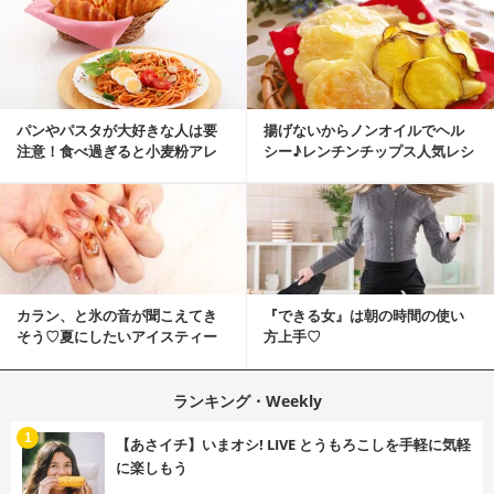
パンやパスタが大好きな人は要
揚げないからノンオイルでヘル
注意！食べ過ぎると小麦粉アレ
シー♪レンチンチップス人気レシ
ルギーになるかも？
ピ
カラン、と氷の音が聞こえてき
『できる女』は朝の時間の使い
そう♡夏にしたいアイスティー
方上手♡
ネイル
ランキング・Weekly
1
【あさイチ】いまオシ! LIVE とうもろこしを手軽に気軽
に楽しもう