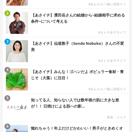
#みんなも一緒に頑張ろう
2
【あさイチ】濱田岳さんの結婚から~結婚相手に求める
条件~について考える
#オトナ女子ライフ
3
【あさイチ】仙道敦子（Sendo Nobuko）さんの不変
美
#オトナ女子ライフ
4
【あさイチ】みんな！ゴハンだよ ポピュラー食材・青
じそ（大葉）に注目！
#みんなも一緒に頑張ろう
5
知ってる人、知らない人では数年後の肌に大きな差
が！！ 日焼けによる肌への影...
美容・メイク
6
惚れちゃう！年上だけどかわいい！男子がときめくオ